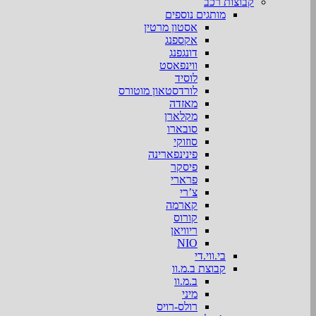
קבוצות רכב
מותגים נוספים
אסטון מרטין
אקספנג
דונגפנג
ווינפאסט
לוסיד
לורדסטאון מוטורס
מאזדה
מקלארן
סובארו
סוזוקי
פינינפארינה
פיסקר
פרארי
צ’רי
קארמה
קורוס
ריוויאן
NIO
בי.ווי.די
קבוצת ב.מ.וו
ב.מ.וו
מיני
רולס-רויס