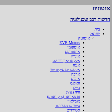
אוטוניוז
חדשות רכב וטכנולוגיה
בית
ישראל
אוטוטק
EVR Motors
אוטונומו
אוטוטוקס
אינוויז
אלקטריאון וויירלס
אנגוג
אפסטרים סיקיוריטי
ארבה
ארגוס
וואלנס
היילו
וויה (Via)
זוז פאוואר (צ׳קראטק)
מובילאיי
סיטי טרנספורמר
סטורדוט