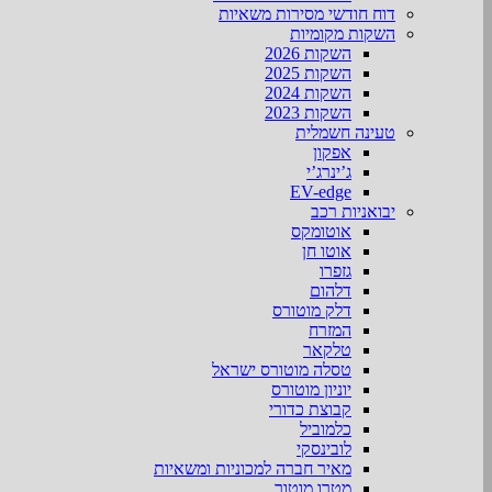
דוח חודשי מסירות משאיות
השקות מקומיות
השקות 2026
השקות 2025
השקות 2024
השקות 2023
טעינה חשמלית
אפקון
ג’ינרג’י
EV-edge
יבואניות רכב
אוטומקס
אוטו חן
גזפרו
דלהום
דלק מוטורס
המזרח
טלקאר
טסלה מוטורס ישראל
יוניון מוטורס
קבוצת כדורי
כלמוביל
לובינסקי
מאיר חברה למכוניות ומשאיות
מטרו מוטור