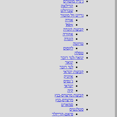
ג’נרל מוטורס
קדילאק
שברולט
גרייט וול מוטור
אורה
Wey
קבוצת הונדה
אקורה
הונדה
טויוטה
לקסוס
טסלה
יגואר-לנד רובר
יגואר
לנד רובר
קבוצת יונדאי
איוניק
ג’נסיס
יונדאי
קיה
קבוצת מרצדס-בנץ
מרצדס-בנץ
סמארט
סטלנטיס
פיאט-קרייזלר