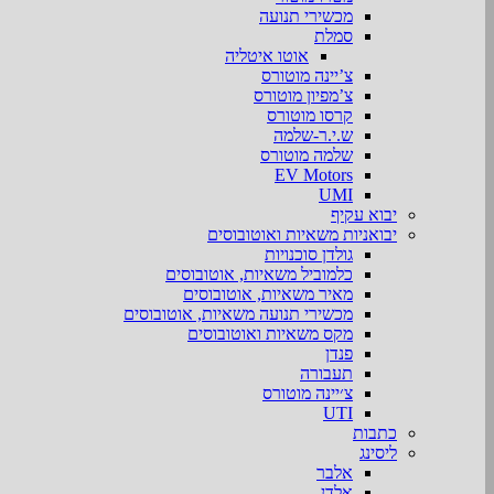
מכשירי תנועה
סמלת
אוטו איטליה
צ’יינה מוטורס
צ’מפיון מוטורס
קרסו מוטורס
ש.י.ר-שלמה
שלמה מוטורס
EV Motors
UMI
יבוא עקיף
יבואניות משאיות ואוטובוסים
גולדן סוכנויות
כלמוביל משאיות, אוטובוסים
מאיר משאיות, אוטובוסים
מכשירי תנועה משאיות, אוטובוסים
מקס משאיות ואוטובוסים
פנדן
תעבורה
צ׳יינה מוטורס
UTI
כתבות
ליסינג
אלבר
אלדן