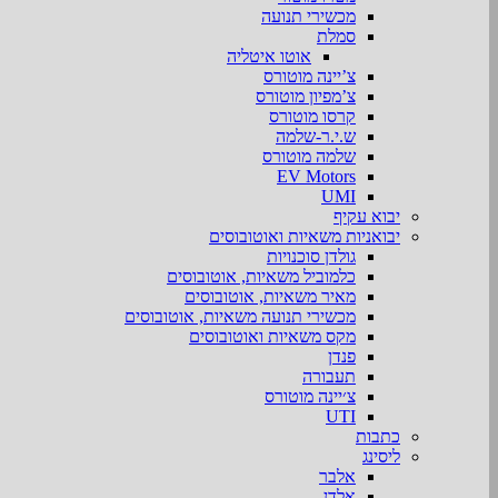
מכשירי תנועה
סמלת
אוטו איטליה
צ’יינה מוטורס
צ’מפיון מוטורס
קרסו מוטורס
ש.י.ר-שלמה
שלמה מוטורס
EV Motors
UMI
יבוא עקיף
יבואניות משאיות ואוטובוסים
גולדן סוכנויות
כלמוביל משאיות, אוטובוסים
מאיר משאיות, אוטובוסים
מכשירי תנועה משאיות, אוטובוסים
מקס משאיות ואוטובוסים
פנדן
תעבורה
צ׳יינה מוטורס
UTI
כתבות
ליסינג
אלבר
אלדן