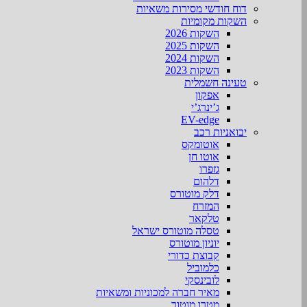
דוח חודשי מסירות משאיות
השקות מקומיות
השקות 2026
השקות 2025
השקות 2024
השקות 2023
טעינה חשמלית
אפקון
ג’ינרג’י
EV-edge
יבואניות רכב
אוטומקס
אוטו חן
גזפרו
דלהום
דלק מוטורס
המזרח
טלקאר
טסלה מוטורס ישראל
יוניון מוטורס
קבוצת כדורי
כלמוביל
לובינסקי
מאיר חברה למכוניות ומשאיות
מטרו מוטור