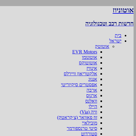
אוטוניוז
חדשות רכב וטכנולוגיה
בית
ישראל
אוטוטק
EVR Motors
אוטונומו
אוטוטוקס
אינוויז
אלקטריאון וויירלס
אנגוג
אפסטרים סיקיוריטי
ארבה
ארגוס
וואלנס
היילו
וויה (Via)
זוז פאוואר (צ׳קראטק)
מובילאיי
סיטי טרנספורמר
סטורדוט