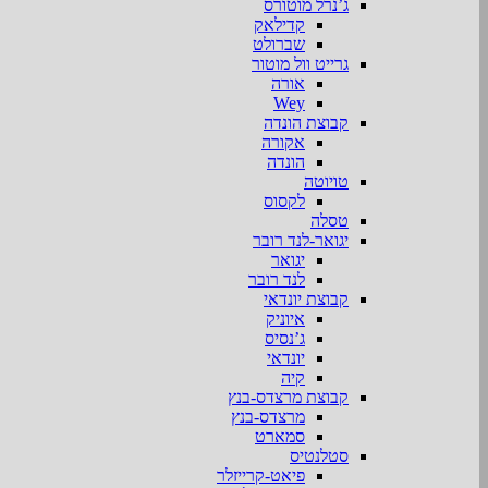
ג’נרל מוטורס
קדילאק
שברולט
גרייט וול מוטור
אורה
Wey
קבוצת הונדה
אקורה
הונדה
טויוטה
לקסוס
טסלה
יגואר-לנד רובר
יגואר
לנד רובר
קבוצת יונדאי
איוניק
ג’נסיס
יונדאי
קיה
קבוצת מרצדס-בנץ
מרצדס-בנץ
סמארט
סטלנטיס
פיאט-קרייזלר