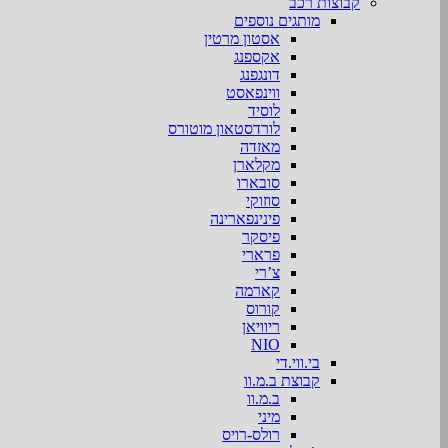
קבוצות רכב
מותגים נוספים
אסטון מרטין
אקספנג
דונגפנג
ווינפאסט
לוסיד
לורדסטאון מוטורס
מאזדה
מקלארן
סובארו
סוזוקי
פינינפארינה
פיסקר
פרארי
צ’רי
קארמה
קורוס
ריוויאן
NIO
בי.ווי.די
קבוצת ב.מ.וו
ב.מ.וו
מיני
רולס-רויס