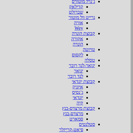
ג’נרל מוטורס
קדילאק
שברולט
גרייט וול מוטור
אורה
Wey
קבוצת הונדה
אקורה
הונדה
טויוטה
לקסוס
טסלה
יגואר-לנד רובר
יגואר
לנד רובר
קבוצת יונדאי
איוניק
ג’נסיס
יונדאי
קיה
קבוצת מרצדס-בנץ
מרצדס-בנץ
סמארט
סטלנטיס
פיאט-קרייזלר