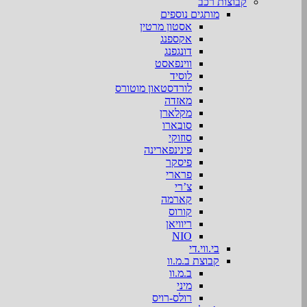
קבוצות רכב
מותגים נוספים
אסטון מרטין
אקספנג
דונגפנג
ווינפאסט
לוסיד
לורדסטאון מוטורס
מאזדה
מקלארן
סובארו
סוזוקי
פינינפארינה
פיסקר
פרארי
צ’רי
קארמה
קורוס
ריוויאן
NIO
בי.ווי.די
קבוצת ב.מ.וו
ב.מ.וו
מיני
רולס-רויס