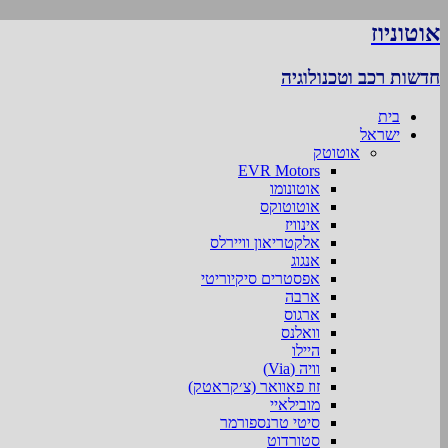
אוטוניוז
חדשות רכב וטכנולוגיה
בית
ישראל
אוטוטק
EVR Motors
אוטונומו
אוטוטוקס
אינוויז
אלקטריאון וויירלס
אנגוג
אפסטרים סיקיוריטי
ארבה
ארגוס
וואלנס
היילו
וויה (Via)
זוז פאוואר (צ׳קראטק)
מובילאיי
סיטי טרנספורמר
סטורדוט