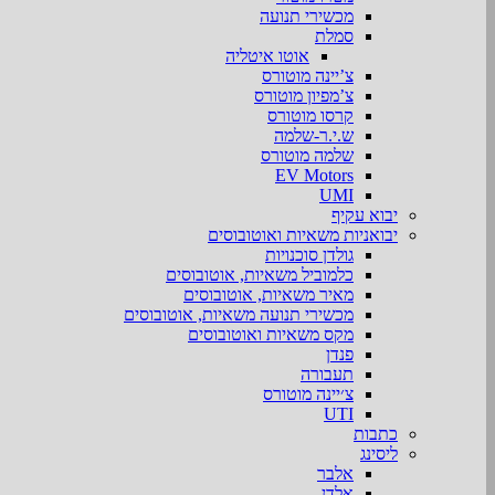
מכשירי תנועה
סמלת
אוטו איטליה
צ’יינה מוטורס
צ’מפיון מוטורס
קרסו מוטורס
ש.י.ר-שלמה
שלמה מוטורס
EV Motors
UMI
יבוא עקיף
יבואניות משאיות ואוטובוסים
גולדן סוכנויות
כלמוביל משאיות, אוטובוסים
מאיר משאיות, אוטובוסים
מכשירי תנועה משאיות, אוטובוסים
מקס משאיות ואוטובוסים
פנדן
תעבורה
צ׳יינה מוטורס
UTI
כתבות
ליסינג
אלבר
אלדן