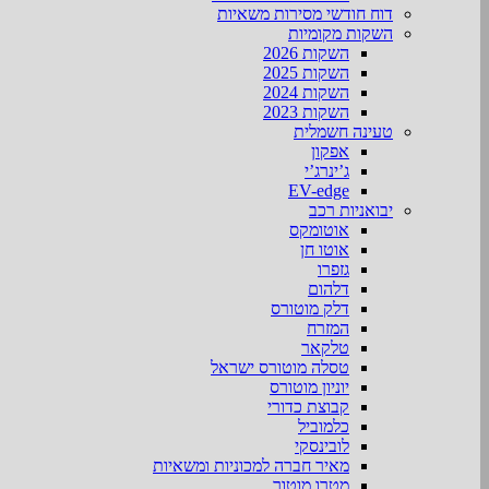
דוח חודשי מסירות משאיות
השקות מקומיות
השקות 2026
השקות 2025
השקות 2024
השקות 2023
טעינה חשמלית
אפקון
ג’ינרג’י
EV-edge
יבואניות רכב
אוטומקס
אוטו חן
גזפרו
דלהום
דלק מוטורס
המזרח
טלקאר
טסלה מוטורס ישראל
יוניון מוטורס
קבוצת כדורי
כלמוביל
לובינסקי
מאיר חברה למכוניות ומשאיות
מטרו מוטור