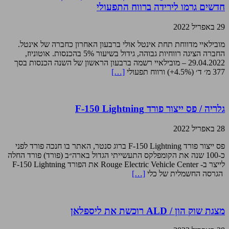
חדשים גרמו לירידה ברווח התפעולי
29 באפריל 2022
מובילאיי מדווחת תחת אינטל אולי ברבעון האחרון כחברה של אינטל.
החברה הציגה רווחיות גבוהה, גידול בשיעור 5% בהכנסות. אוטוניוז,
29.04.2022 – מובילאיי רשמה ברבעון הראשון של השנה הכנסות בסך
377 מ׳ ד׳ (4.5%+) ורווח תפעולי
[…]
גלריה / פס ייצור פורד F-150 Lightning
28 באפריל 2022
פס ייצור פורד F-150 Lightning ברוג סנטר, האתר בו חנכה פורד לפני
כ-100 שנה את הקומפלקס התעשייתי הגדול בארה״ב (פורד) פורד החלה
לייצר ב- Rouge Electric Vehicle Center את הפורד F-150 Lightning
הגרסה החשמלית של כלי
[…]
מצגת שוק הון / ALD רוכשת את ליספלאן