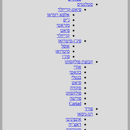
סטלנטיס
פיאט-קרייזלר
אלפא רומיאו
ג’יפ
מזראטי
פיאט
קרייזלר
פיג’ו-סיטרואן
אופל
סיטרואן
פיג’ו
קבוצת פולקסווגן
אודי
בוגאטי
בנטלי
סיאט
סקודה
פולקסווגן
פורשה
Cariad
פורד
רנו-ניסאן
אינפיניטי
דאצ’יה
מיצובישי