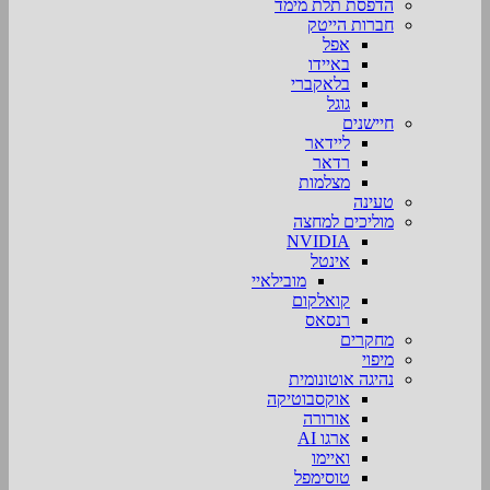
הדפסת תלת מימד
חברות הייטק
אפל
באיידו
בלאקברי
גוגל
חיישנים
ליידאר
רדאר
מצלמות
טעינה
מוליכים למחצה
NVIDIA
אינטל
מובילאיי
קואלקום
רנסאס
מחקרים
מיפוי
נהיגה אוטונומית
אוקסבוטיקה
אורורה
ארגו AI
ואיימו
טוסימפל