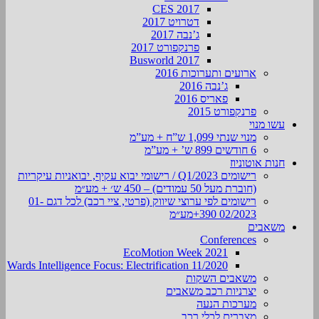
CES 2017
דטרויט 2017
ג’נבה 2017
פרנקפורט 2017
Busworld 2017
ארועים ותערוכות 2016
ג’נבה 2016
פאריס 2016
פרנקפורט 2015
עשו מנוי
מנוי שנתי 1,099 ש”ח + מע”מ
6 חודשים 899 ש’ + מע”מ
חנות אוטוניוז
רישומים Q1/2023 / רישומי יבוא עקיף, יבואניות עיקריות
(חוברת מעל 50 עמודים) – 450 ש׳ + מע״מ
רישומים לפי ערוצי שיווק (פרטי, ציי רכב) לכל דגם 01-
02/2023 390+מע״מ
משאבים
Conferences
EcoMotion Week 2021
Wards Intelligence Focus: Electrification 11/2020
משאבים השקות
יצרניות רכב משאבים
מערכות הנעה
מצברים לכלי רכב