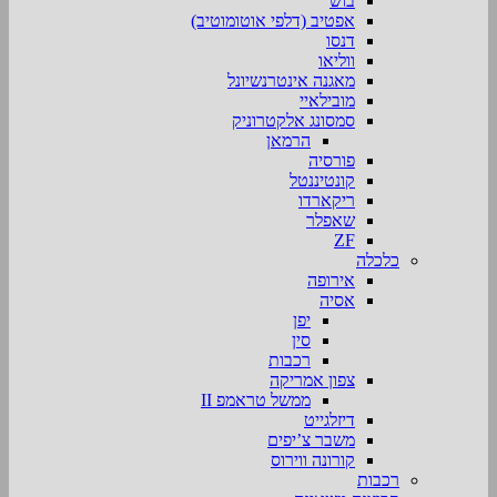
בוש
אפטיב (דלפי אוטומוטיב)
דנסו
ווליאו
מאגנה אינטרנשיונל
מובילאיי
סמסונג אלקטרוניק
הרמאן
פורסיה
קונטיננטל
ריקארדו
שאפלר
ZF
כלכלה
אירופה
אסיה
יפן
סין
רכבות
צפון אמריקה
ממשל טראמפ II
דיזלגייט
משבר צ’יפים
קורונה ווירוס
רכבות