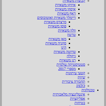
קבוצות משאיות
איווקו משאיות
איסוזו משאיות
דאף משאיות
דיימלר משאיות ואוטובוסים
מרצדס משאיות
פוסו משאיות
וולוו משאיות
טרטון
מאן משאיות
סקניה משאיות
הינו
טויוטה משאיות
ניקולה
רנו משאיות
סטטיסטיקה עולמית
מספרי 2017
קטעי עיתונות
שיווק
תחבורה ציבורית
JATO
טכנולוגיה
אינטליגנציה מלאכותית
אפליקציות
בטיחות