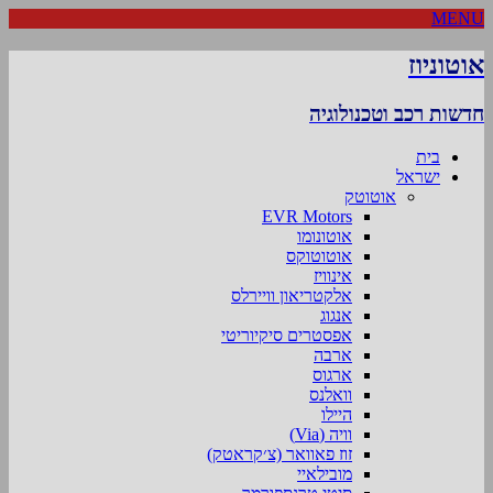
MENU
אוטוניוז
חדשות רכב וטכנולוגיה
בית
ישראל
אוטוטק
EVR Motors
אוטונומו
אוטוטוקס
אינוויז
אלקטריאון וויירלס
אנגוג
אפסטרים סיקיוריטי
ארבה
ארגוס
וואלנס
היילו
וויה (Via)
זוז פאוואר (צ׳קראטק)
מובילאיי