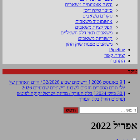
נהיגה אוטונומית משאבים
סייבר סיקיוריטי
סקרים משאבים
אוטומוטיב משאבים
אפליקציות משאבים
משאבים תאי דלק חשמליים
קישוריות משאבים
משאבים מצגות שוק ההון
Pipeline
יצירת קשר
התחברו
טיקר
[ 9 באוגוסט 2026 ]
רישומים שבוע 32/2026 / היום האחרון של
יולי תרם מספרים חזקים לשבוע
רישומים שבועיים 2026
[ 30 ביולי 2024 ]
בלוג העורך / מדינת ישראל זקוקה לפוטש
(פרסום חוזר)
בלוג העורך
חיפוש:
אפריל 2022