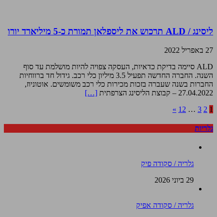
ליסינג / ALD תרכוש את ליספלאן תמורת כ-5 מיליארד יורו
27 באפריל 2022
ALD סיימה בדיקת כדאיות, העסקה צפויה להיות מושלמת עד סוף
השנה. החברה החדשה תפעיל 3.5 מיליון כלי רכב. גידול חד ברווחיות
החברות בשנה שעברה בזכות מכירות כלי רכב משומשים. אוטוניוז,
27.04.2022 – קבוצת הליסינג הצרפתית
[…]
»
12
…
3
2
1
גלריות
גלריה / סקודה פיק
29 ביוני 2026
גלריה / סקודה אפיק