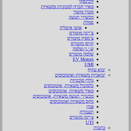
לובינסקי
מאיר חברה למכוניות ומשאיות
מטרו מוטור
מכשירי תנועה
סמלת
אוטו איטליה
צ’יינה מוטורס
צ’מפיון מוטורס
קרסו מוטורס
ש.י.ר-שלמה
שלמה מוטורס
EV Motors
UMI
יבוא עקיף
יבואניות משאיות ואוטובוסים
גולדן סוכנויות
כלמוביל משאיות, אוטובוסים
מאיר משאיות, אוטובוסים
מכשירי תנועה משאיות, אוטובוסים
מקס משאיות ואוטובוסים
פנדן
תעבורה
צ׳יינה מוטורס
UTI
כתבות