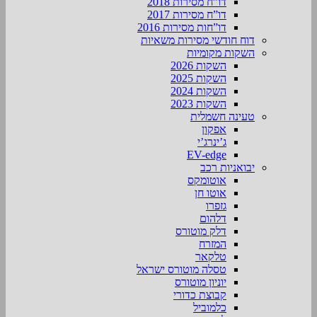
דו”ח מסירות 2018
דו”ח מסירות 2017
דו”חות מסירות 2016
דוח חודשי מסירות משאיות
השקות מקומיות
השקות 2026
השקות 2025
השקות 2024
השקות 2023
טעינה חשמלית
אפקון
ג’ינרג’י
EV-edge
יבואניות רכב
אוטומקס
אוטו חן
גזפרו
דלהום
דלק מוטורס
המזרח
טלקאר
טסלה מוטורס ישראל
יוניון מוטורס
קבוצת כדורי
כלמוביל