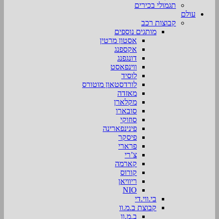
תגמולי בכירים
עולם
קבוצות רכב
מותגים נוספים
אסטון מרטין
אקספנג
דונגפנג
ווינפאסט
לוסיד
לורדסטאון מוטורס
מאזדה
מקלארן
סובארו
סוזוקי
פינינפארינה
פיסקר
פרארי
צ’רי
קארמה
קורוס
ריוויאן
NIO
בי.ווי.די
קבוצת ב.מ.וו
ב.מ.וו