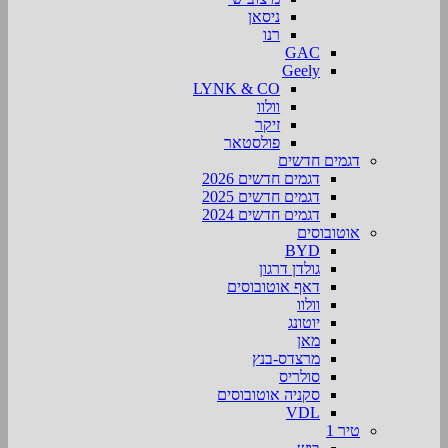
ניסאן
רנו
GAC
Geely
LYNK & CO
וולוו
זיקר
פולסטאר
דגמים חדשים
דגמים חדשים 2026
דגמים חדשים 2025
דגמים חדשים 2024
אוטובוסים
BYD
גולדן דרגון
דאף אוטובוסים
וולוו
יוטונג
מאן
מרצדס-בנץ
סולריס
סקניה אוטובוסים
VDL
טיר 1