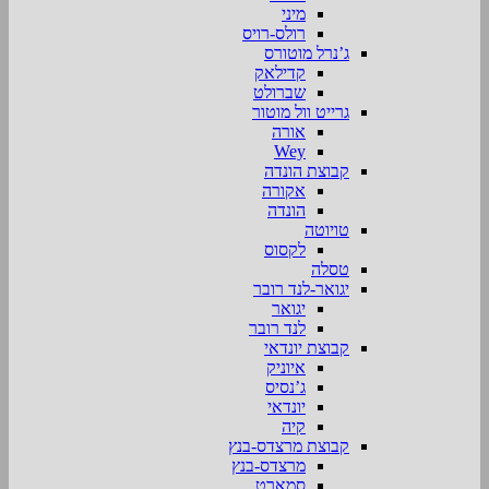
מיני
רולס-רויס
ג’נרל מוטורס
קדילאק
שברולט
גרייט וול מוטור
אורה
Wey
קבוצת הונדה
אקורה
הונדה
טויוטה
לקסוס
טסלה
יגואר-לנד רובר
יגואר
לנד רובר
קבוצת יונדאי
איוניק
ג’נסיס
יונדאי
קיה
קבוצת מרצדס-בנץ
מרצדס-בנץ
סמארט