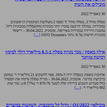
מובילים את השוק
30 באפריל 2022
טסלה מודל 3, טסלה מודל Y תפסו 2 משלושת המקומות הראשונים
במכירות. במהלך הרבעון נמכרו יותר מכוניות מחושמלות ממכוניות דיזל.
נמשכת הירידה במכירות באירופה. אוטוניוז, 30.04.2022 – רישומי
מכוניות חדשות על פי נתוני JATO Dynamics
[…]
אילון מאסק / מכר מניות טסלה ב-8.5 מיליארד דולר למימון
רכישת טוויטר
30 באפריל 2022
אחזקות מאסק בטסלה ירדו ל-16%. צפוי להשקיע 21 מיליארד ד׳ במזומן
ברכישת טוויטר. אוטוניוז, 30.04.2022 – מניית טסלה סיימה את המסחר
בוול סטריט השבוע בירידה קלה לשער 870.76 ד׳ (0.77%-), שווי שוק
902 מיליארד ד׳.
[…]
מובילאיי Q1/2022 / גידול קל בהכנסות, השקעות במוצרים