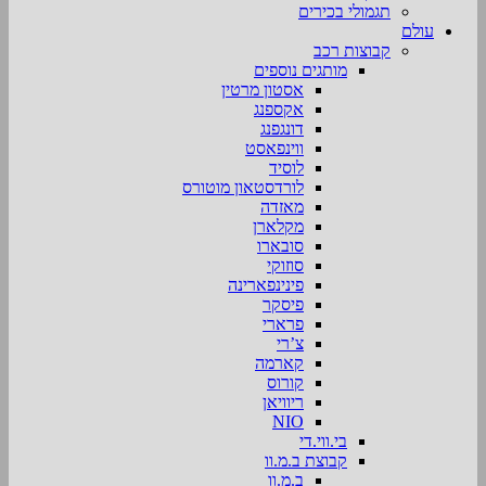
תגמולי בכירים
עולם
קבוצות רכב
מותגים נוספים
אסטון מרטין
אקספנג
דונגפנג
ווינפאסט
לוסיד
לורדסטאון מוטורס
מאזדה
מקלארן
סובארו
סוזוקי
פינינפארינה
פיסקר
פרארי
צ’רי
קארמה
קורוס
ריוויאן
NIO
בי.ווי.די
קבוצת ב.מ.וו
ב.מ.וו