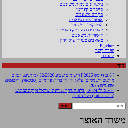
נהיגה אוטונומית משאבים
סייבר סיקיוריטי
סקרים משאבים
אוטומוטיב משאבים
אפליקציות משאבים
משאבים תאי דלק חשמליים
קישוריות משאבים
משאבים מצגות שוק ההון
Pipeline
יצירת קשר
התחברו
טיקר
[ 8 באוגוסט 2026 ]
רישומים שבוע 32/2026 / מותגים, דגמים,
מותגים חשמליים, פלאג-אין הייבריד, פרימיום (טבלאות)
רישומים
שבועיים 2026
[ 30 ביולי 2024 ]
בלוג העורך / מדינת ישראל זקוקה לפוטש
(פרסום חוזר)
בלוג העורך
חיפוש:
משרד האוצר