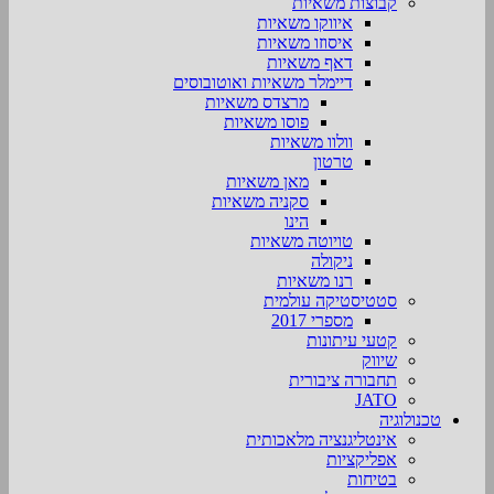
קבוצות משאיות
איווקו משאיות
איסוזו משאיות
דאף משאיות
דיימלר משאיות ואוטובוסים
מרצדס משאיות
פוסו משאיות
וולוו משאיות
טרטון
מאן משאיות
סקניה משאיות
הינו
טויוטה משאיות
ניקולה
רנו משאיות
סטטיסטיקה עולמית
מספרי 2017
קטעי עיתונות
שיווק
תחבורה ציבורית
JATO
טכנולוגיה
אינטליגנציה מלאכותית
אפליקציות
בטיחות