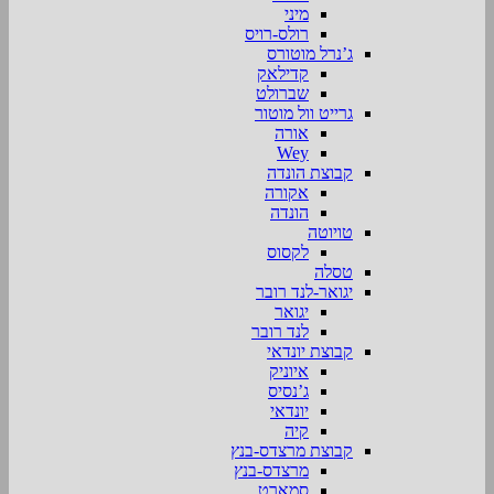
מיני
רולס-רויס
ג’נרל מוטורס
קדילאק
שברולט
גרייט וול מוטור
אורה
Wey
קבוצת הונדה
אקורה
הונדה
טויוטה
לקסוס
טסלה
יגואר-לנד רובר
יגואר
לנד רובר
קבוצת יונדאי
איוניק
ג’נסיס
יונדאי
קיה
קבוצת מרצדס-בנץ
מרצדס-בנץ
סמארט