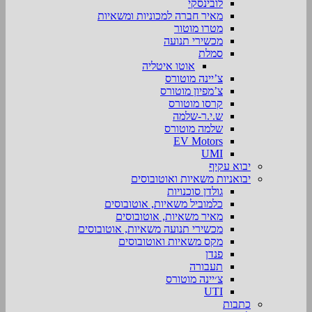
לובינסקי
מאיר חברה למכוניות ומשאיות
מטרו מוטור
מכשירי תנועה
סמלת
אוטו איטליה
צ’יינה מוטורס
צ’מפיון מוטורס
קרסו מוטורס
ש.י.ר-שלמה
שלמה מוטורס
EV Motors
UMI
יבוא עקיף
יבואניות משאיות ואוטובוסים
גולדן סוכנויות
כלמוביל משאיות, אוטובוסים
מאיר משאיות, אוטובוסים
מכשירי תנועה משאיות, אוטובוסים
מקס משאיות ואוטובוסים
פנדן
תעבורה
צ׳יינה מוטורס
UTI
כתבות