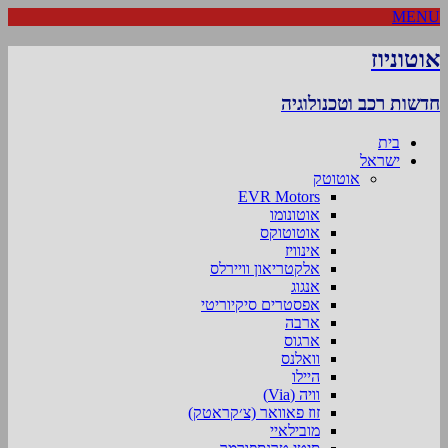
MENU
אוטוניוז
חדשות רכב וטכנולוגיה
בית
ישראל
אוטוטק
EVR Motors
אוטונומו
אוטוטוקס
אינוויז
אלקטריאון וויירלס
אנגוג
אפסטרים סיקיוריטי
ארבה
ארגוס
וואלנס
היילו
וויה (Via)
זוז פאוואר (צ׳קראטק)
מובילאיי