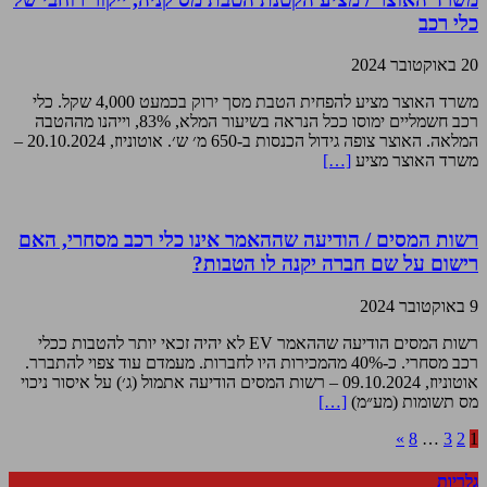
כלי רכב
20 באוקטובר 2024
משרד האוצר מציע להפחית הטבת מסך ירוק בכמעט 4,000 שקל. כלי
רכב חשמליים ימוסו ככל הנראה בשיעור המלא, 83%, וייהנו מההטבה
המלאה. האוצר צופה גידול הכנסות ב-650 מ׳ ש׳. אוטוניוז, 20.10.2024 –
משרד האוצר מציע
[…]
רשות המסים / הודיעה שההאמר אינו כלי רכב מסחרי, האם
רישום על שם חברה יקנה לו הטבות?
9 באוקטובר 2024
רשות המסים הודיעה שההאמר EV לא יהיה זכאי יותר להטבות ככלי
רכב מסחרי. כ-40% מהמכירות היו לחברות. מעמדם עוד צפוי להתברר.
אוטוניוז, 09.10.2024 – רשות המסים הודיעה אתמול (ג׳) על איסור ניכוי
מס תשומות (מע״מ)
[…]
»
8
…
3
2
1
גלריות