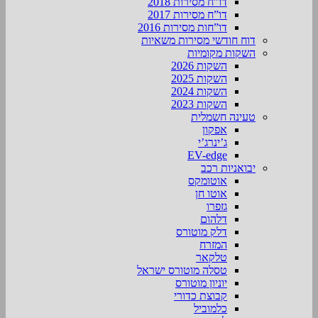
דו”ח מסירות 2018
דו”ח מסירות 2017
דו”חות מסירות 2016
דוח חודשי מסירות משאיות
השקות מקומיות
השקות 2026
השקות 2025
השקות 2024
השקות 2023
טעינה חשמלית
אפקון
ג’ינרג’י
EV-edge
יבואניות רכב
אוטומקס
אוטו חן
גזפרו
דלהום
דלק מוטורס
המזרח
טלקאר
טסלה מוטורס ישראל
יוניון מוטורס
קבוצת כדורי
כלמוביל