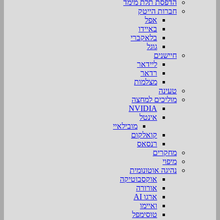
הדפסת תלת מימד
חברות הייטק
אפל
באיידו
בלאקברי
גוגל
חיישנים
ליידאר
רדאר
מצלמות
טעינה
מוליכים למחצה
NVIDIA
אינטל
מובילאיי
קואלקום
רנסאס
מחקרים
מיפוי
נהיגה אוטונומית
אוקסבוטיקה
אורורה
ארגו AI
ואיימו
טוסימפל