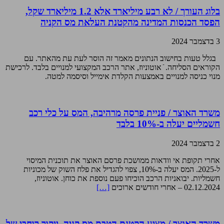
בלוג העורך / לא רבע מיליארד אלא 1.2 מיליארד שקל,
הפסד הכנסות המדינה מהקטנת העלאת מס הקניה
3 בדצמבר 2024
בגלל טעות בחישוב הנתונים מאמר זה הוסר לעת עת מהאתר. עם
הקוראים הסליחה. ֿ אוטוניוז, אתר הרכב המקצועי למנויים בלבד. לרכישת
מנוי כניסה למנויים באמצעות הקלדת אימייל וסיסמה למטה.
משרד האוצר / פניית פרסה מרהיבה, המס על כלי רכב
חשמליים יעלה ב-10% בלבד
2 בדצמבר 2024
אחרי תקופת אי וודאות ממושכת פרסם האוצר את תוכנית המיסוי
ל-2025. המס יעלה ב-10%, צפוי להגדיל את פלח השוק של מכוניות
חשמליות. יבואניות הרכב הוכיחו פעם נוספת את כוחן. אוטוניוז,
02.12.2024 – אחרי חודשים ארוכים
[…]
משרד האוצר / מציע הקטנת הטבת מס קניה, ייקור רוחבי של