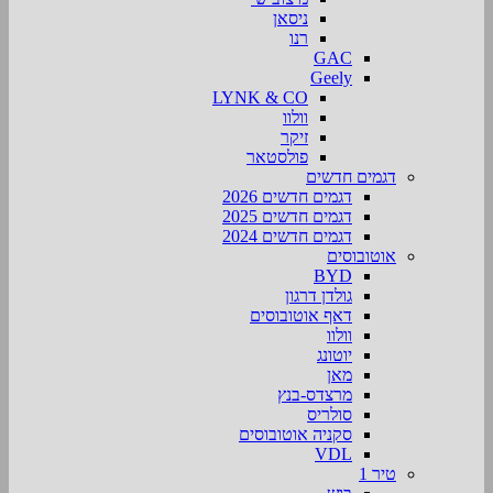
ניסאן
רנו
GAC
Geely
LYNK & CO
וולוו
זיקר
פולסטאר
דגמים חדשים
דגמים חדשים 2026
דגמים חדשים 2025
דגמים חדשים 2024
אוטובוסים
BYD
גולדן דרגון
דאף אוטובוסים
וולוו
יוטונג
מאן
מרצדס-בנץ
סולריס
סקניה אוטובוסים
VDL
טיר 1