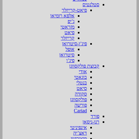
סטלנטיס
פיאט-קרייזלר
אלפא רומיאו
ג’יפ
מזראטי
פיאט
קרייזלר
פיג’ו-סיטרואן
אופל
סיטרואן
פיג’ו
קבוצת פולקסווגן
אודי
בוגאטי
בנטלי
סיאט
סקודה
פולקסווגן
פורשה
Cariad
פורד
רנו-ניסאן
אינפיניטי
דאצ’יה
מיצובישי