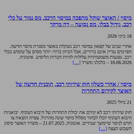
מיסוי / האוצר שוקל מהפכה במיסוי הרכב, מס נמוך על כלי
רכב, גידול בבלו, מס נסועה – דה מרקר
18 ביוני 2026
אחרי שנים של קפאון במיסוי רכב נשקלת באוצר מסגרת מיסוי חדשה.
הפרטים עדיין אינם ברורים, אבל הכיוון ברור: יותר מסים על שימוש בכלי
רכב. נפגעות משמעותיות עלולות להיות חברות הליסינג. אוטוניוז,
18.08.2026 – כלכלני משרד
[…]
מיסוי / אחרי כשלון חוק שירותי רכב, תוכנית חדשה של
האוצר לקידום התחרות
21 ביולי 2025
חוק שירותי רכב לא קידם את יכולת התחרות של היבוא העקיף. יבואניות
היבוא העקיף יוכלו לבחור מסלול מיסוי שונה מהרגיל. צפויה הוצאת צו
חדש לניסוי שיימשך שנתיים. אוטוניוז, 21.07.2025 – משרד האוצר סיפק
השבוע הצצה
[…]