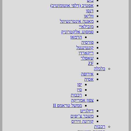
בוש
אפטיב (דלפי אוטומוטיב)
דנסו
ווליאו
מאגנה אינטרנשיונל
מובילאיי
סמסונג אלקטרוניק
הרמאן
פורסיה
קונטיננטל
ריקארדו
שאפלר
ZF
כלכלה
אירופה
אסיה
יפן
סין
רכבות
צפון אמריקה
ממשל טראמפ II
דיזלגייט
משבר צ’יפים
קורונה ווירוס
רכבות