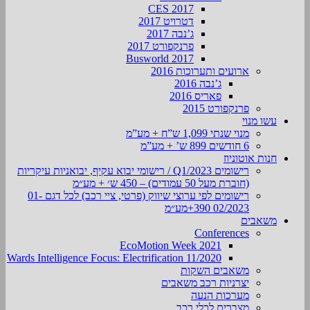
CES 2017
דטרויט 2017
ג’נבה 2017
פרנקפורט 2017
Busworld 2017
ארועים ותערוכות 2016
ג’נבה 2016
פאריס 2016
פרנקפורט 2015
עשו מנוי
מנוי שנתי 1,099 ש”ח + מע”מ
6 חודשים 899 ש’ + מע”מ
חנות אוטוניוז
רישומים Q1/2023 / רישומי יבוא עקיף, יבואניות עיקריות
(חוברת מעל 50 עמודים) – 450 ש׳ + מע״מ
רישומים לפי ערוצי שיווק (פרטי, ציי רכב) לכל דגם 01-
02/2023 390+מע״מ
משאבים
Conferences
EcoMotion Week 2021
Wards Intelligence Focus: Electrification 11/2020
משאבים השקות
יצרניות רכב משאבים
מערכות הנעה
מצברים לכלי רכב