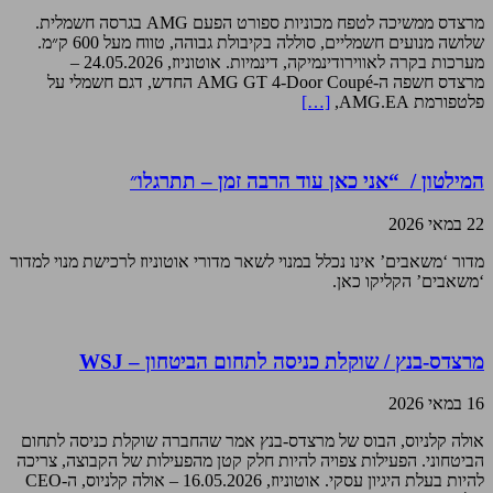
מרצדס ממשיכה לטפח מכוניות ספורט הפעם AMG בגרסה חשמלית.
שלושה מנועים חשמליים, סוללה בקיבולת גבוהה, טווח מעל 600 ק״מ.
מערכות בקרה לאווירודינמיקה, דינמיות. אוטוניוז, 24.05.2026 –
מרצדס חשפה ה-AMG GT 4-Door Coupé החדש, דגם חשמלי על
פלטפורמת AMG.EA,
[…]
המילטון / “אני כאן עוד הרבה זמן – תתרגלו״
22 במאי 2026
מדור ‘משאבים’ אינו נכלל במנוי לשאר מדורי אוטוניוז לרכישת מנוי למדור
‘משאבים’ הקליקו כאן.
מרצדס-בנץ / שוקלת כניסה לתחום הביטחון – WSJ
16 במאי 2026
אולה קלניוס, הבוס של מרצדס-בנץ אמר שהחברה שוקלת כניסה לתחום
הביטחוני. הפעילות צפויה להיות חלק קטן מהפעילות של הקבוצה, צריכה
להיות בעלת היגיון עסקי. אוטוניוז, 16.05.2026 – אולה קלניוס, ה-CEO