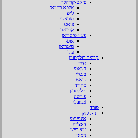
פיאט-קרייזלר
אלפא רומיאו
ג’יפ
מזראטי
פיאט
קרייזלר
פיג’ו-סיטרואן
אופל
סיטרואן
פיג’ו
קבוצת פולקסווגן
אודי
בוגאטי
בנטלי
סיאט
סקודה
פולקסווגן
פורשה
Cariad
פורד
רנו-ניסאן
אינפיניטי
דאצ’יה
מיצובישי
ניסאן