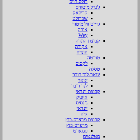
רולס-רויס
ג’נרל מוטורס
קדילאק
שברולט
גרייט וול מוטור
אורה
Wey
קבוצת הונדה
אקורה
הונדה
טויוטה
לקסוס
טסלה
יגואר-לנד רובר
יגואר
לנד רובר
קבוצת יונדאי
איוניק
ג’נסיס
יונדאי
קיה
קבוצת מרצדס-בנץ
מרצדס-בנץ
סמארט
סטלנטיס