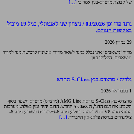
של קבוצת מרצדס-בנץ אמר כי
[…]
גרנד פרי יפן 03/2026 / ניצחון שני לאנטונלי, בגיל 19 מוביל
באליפות העולם.
29 במרץ 2026
מדור ‘משאבים’ אינו נכלל במנוי לשאר מדורי אוטוניוז לרכישת מנוי למדור
‘משאבים’ הקליקו כאן.
גלריה / מרצדס-בנץ S-Class החדש
1 בפברואר 2026
מרצדס-בנץ S-Class בגרסת AMG Line (מרצדס) מרצדס חשפה בסוף
השבוע את דגם הדגל, ה-S Class החדש. הדגם יהיה זמין בשלוש מערכות
הנעה: מנוע V8 חדש והנעה כפולה; מנוע 6-צילינדרים בשורה; מנוע 6-
צילינדרים בגרסת פלאג-אין הייבריד.
[…]