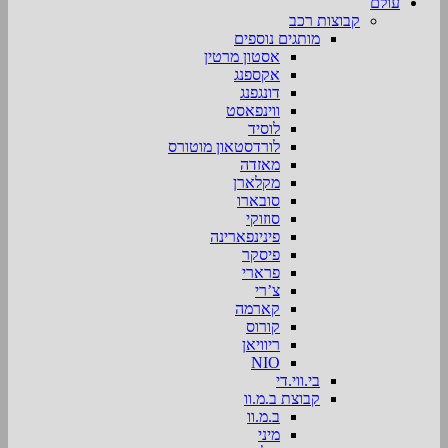
עולם
קבוצות רכב
מותגים נוספים
אסטון מרטין
אקספנג
דונגפנג
ווינפאסט
לוסיד
לורדסטאון מוטורס
מאזדה
מקלארן
סובארו
סוזוקי
פינינפארינה
פיסקר
פרארי
צ’רי
קארמה
קורוס
ריוויאן
NIO
בי.ווי.די
קבוצת ב.מ.וו
ב.מ.וו
מיני