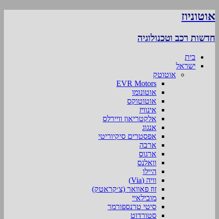
אוטוניוז
חדשות רכב וטכנולוגיה
בית
ישראל
אוטוטק
EVR Motors
אוטונומו
אוטוטוקס
אינוויז
אלקטריאון וויירלס
אנגוג
אפסטרים סיקיוריטי
ארבה
ארגוס
וואלנס
היילו
וויה (Via)
זוז פאוואר (צ׳קראטק)
מובילאיי
סיטי טרנספורמר
סטורדוט