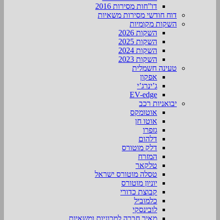
דו”חות מסירות 2016
דוח חודשי מסירות משאיות
השקות מקומיות
השקות 2026
השקות 2025
השקות 2024
השקות 2023
טעינה חשמלית
אפקון
ג’ינרג’י
EV-edge
יבואניות רכב
אוטומקס
אוטו חן
גזפרו
דלהום
דלק מוטורס
המזרח
טלקאר
טסלה מוטורס ישראל
יוניון מוטורס
קבוצת כדורי
כלמוביל
לובינסקי
מאיר חברה למכוניות ומשאיות