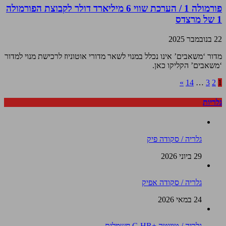
פורמולה 1 / הערכת שווי 6 מיליארד דולר לקבוצת הפורמולה
1 של מרצדס
22 בנובמבר 2025
מדור ‘משאבים’ אינו נכלל במנוי לשאר מדורי אוטוניוז לרכישת מנוי למדור
‘משאבים’ הקליקו כאן.
»
14
…
3
2
1
גלריות
גלריה / סקודה פיק
29 ביוני 2026
גלריה / סקודה אפיק
24 במאי 2026
גלריה / טויוטה +C-HR חשמלית