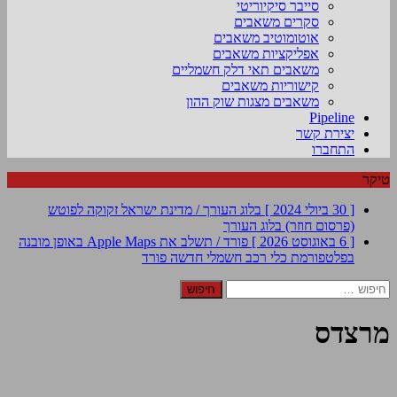
סייבר סיקיוריטי
סקרים משאבים
אוטומוטיב משאבים
אפליקציות משאבים
משאבים תאי דלק חשמליים
קישוריות משאבים
משאבים מצגות שוק ההון
Pipeline
יצירת קשר
התחברו
טיקר
[ 30 ביולי 2024 ]
בלוג העורך / מדינת ישראל זקוקה לפוטש
(פרסום חוזר)
בלוג העורך
[ 6 באוגוסט 2026 ]
פורד / תשלב את Apple Maps באופן מובנה
בפלטפורמת כלי רכב חשמלי חדשה
פורד
חיפוש:
מרצדס