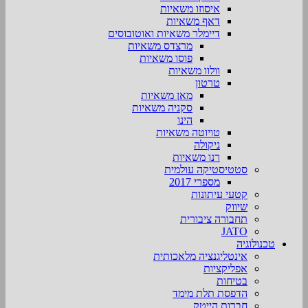
איסוזו משאיות
דאף משאיות
דיימלר משאיות ואוטובוסים
מרצדס משאיות
פוסו משאיות
וולוו משאיות
טרטון
מאן משאיות
סקניה משאיות
הינו
טויוטה משאיות
ניקולה
רנו משאיות
סטטיסטיקה עולמית
מספרי 2017
קטעי עיתונות
שיווק
תחבורה ציבורית
JATO
טכנולוגיה
אינטליגנציה מלאכותית
אפליקציות
בטיחות
הדפסת תלת מימד
חברות הייטק