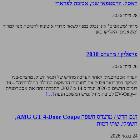
ראסל, וורסטפאן שני, אכזבה לפרארי
28 ביוני 2026
מדור ‘משאבים’ אינו נכלל במנוי לשאר מדורי אוטוניוז לרכישת מנוי למדור
‘משאבים’ הקליקו כאן.
פייפליין / מרצדס 2030
26 ביוני 2026
הערה אסטרטגית: לאחר הערכה מחדש של תנאי השוק, מרצדס-בנץ
השיקה בפברואר 2026 את “תוכנית ההשקות הגדולה בתולדותיה” – 16
דגמים חדשים ב-2026 ועוד כ-14 ב-2027. החברה זנחה את אסטרטגיית
ה-EV-Only לטובת מודל גמיש המשלב הנעה
[…]
דגם חדש / מרצדס חשפה AMG GT 4-Door Coupe,
חשמלי, שתי רמות
24 במאי 2026