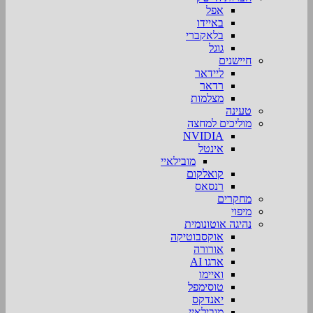
אפל
באיידו
בלאקברי
גוגל
חיישנים
ליידאר
רדאר
מצלמות
טעינה
מוליכים למחצה
NVIDIA
אינטל
מובילאיי
קואלקום
רנסאס
מחקרים
מיפוי
נהיגה אוטונומית
אוקסבוטיקה
אורורה
ארגו AI
ואיימו
טוסימפל
יאנדקס
מובילאיי