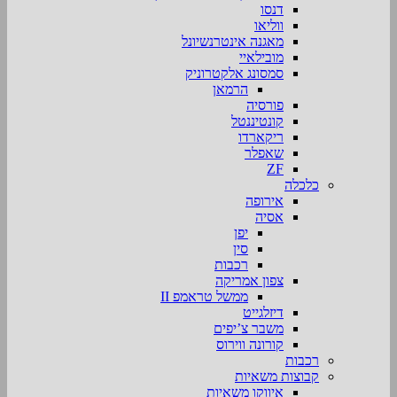
דנסו
ווליאו
מאגנה אינטרנשיונל
מובילאיי
סמסונג אלקטרוניק
הרמאן
פורסיה
קונטיננטל
ריקארדו
שאפלר
ZF
כלכלה
אירופה
אסיה
יפן
סין
רכבות
צפון אמריקה
ממשל טראמפ II
דיזלגייט
משבר צ’יפים
קורונה ווירוס
רכבות
קבוצות משאיות
איווקו משאיות