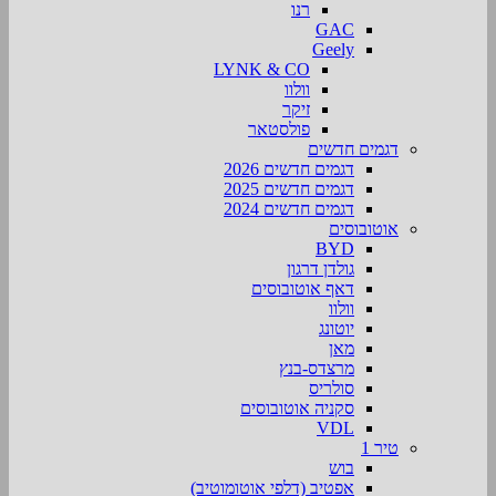
רנו
GAC
Geely
LYNK & CO
וולוו
זיקר
פולסטאר
דגמים חדשים
דגמים חדשים 2026
דגמים חדשים 2025
דגמים חדשים 2024
אוטובוסים
BYD
גולדן דרגון
דאף אוטובוסים
וולוו
יוטונג
מאן
מרצדס-בנץ
סולריס
סקניה אוטובוסים
VDL
טיר 1
בוש
אפטיב (דלפי אוטומוטיב)