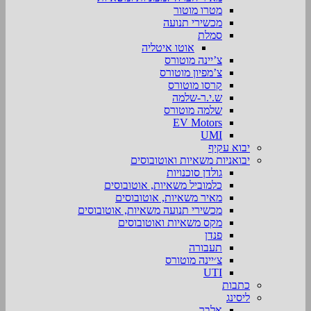
מטרו מוטור
מכשירי תנועה
סמלת
אוטו איטליה
צ’יינה מוטורס
צ’מפיון מוטורס
קרסו מוטורס
ש.י.ר-שלמה
שלמה מוטורס
EV Motors
UMI
יבוא עקיף
יבואניות משאיות ואוטובוסים
גולדן סוכנויות
כלמוביל משאיות, אוטובוסים
מאיר משאיות, אוטובוסים
מכשירי תנועה משאיות, אוטובוסים
מקס משאיות ואוטובוסים
פנדן
תעבורה
צ׳יינה מוטורס
UTI
כתבות
ליסינג
אלבר