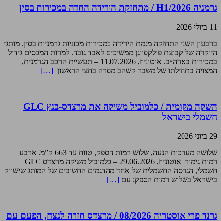
גרמניה H1/2026 / מתחזקת הירידה החדה במכירות בסין
11 ביולי 2026
ברבעון השני התחזקה מגמת הירידה במכירות מכוניות גרמניות בסין. מותגי
היוקרה של קבוצת פולקסווגן ממשיכים לאבד גובה. למרות המכסים גידול
במכירות בארה״ב. אוטוניוז, 11.07.2026 – תעשיית הרכב הגרמנית,
המצויה בתחילתו של משבר קשהב מסרה בחצי הראשון
[…]
השקה מקומית / כלמוביל משיקה את מרצדס-בנץ GLC
חשמלי בישראל
29 ביוני 2026
שלושה מערכות הנעה, שלוש רמות הספק, טווח עד 663 ק”מ. ארבע
רמות גימור. אוטוניוז, 29.06.2026 – כלמוביל משיקה מרצדס GLC
חשמלי, הגרסה החשמלית של אחד מהדגמים החשובים של המותג שישווק
בישראל בשלוש רמות הספק; עם
[…]
גרנד פרי אוסטריה 08/2026 / מרצדס חזרה לנצח, הפעם עם