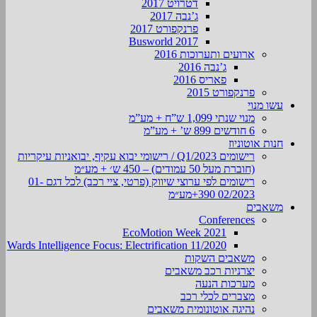
דטרויט 2017
ג’נבה 2017
פרנקפורט 2017
Busworld 2017
ארועים ותערוכות 2016
ג’נבה 2016
פאריס 2016
פרנקפורט 2015
עשו מנוי
מנוי שנתי 1,099 ש”ח + מע”מ
6 חודשים 899 ש’ + מע”מ
חנות אוטוניוז
רישומים Q1/2023 / רישומי יבוא עקיף, יבואניות עיקריות
(חוברת מעל 50 עמודים) – 450 ש׳ + מע״מ
רישומים לפי ערוצי שיווק (פרטי, ציי רכב) לכל דגם 01-
02/2023 390+מע״מ
משאבים
Conferences
EcoMotion Week 2021
Wards Intelligence Focus: Electrification 11/2020
משאבים השקות
יצרניות רכב משאבים
מערכות הנעה
מצברים לכלי רכב
נהיגה אוטונומית משאבים