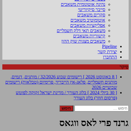
נהיגה אוטונומית משאבים
סייבר סיקיוריטי
סקרים משאבים
אוטומוטיב משאבים
אפליקציות משאבים
משאבים תאי דלק חשמליים
קישוריות משאבים
משאבים מצגות שוק ההון
Pipeline
יצירת קשר
התחברו
טיקר
[ 8 באוגוסט 2026 ]
רישומים שבוע 32/2026 / מותגים, דגמים,
מותגים חשמליים, פלאג-אין הייבריד, פרימיום (טבלאות)
רישומים
שבועיים 2026
[ 30 ביולי 2024 ]
בלוג העורך / מדינת ישראל זקוקה לפוטש
(פרסום חוזר)
בלוג העורך
חיפוש:
גרנד פרי לאס ווגאס