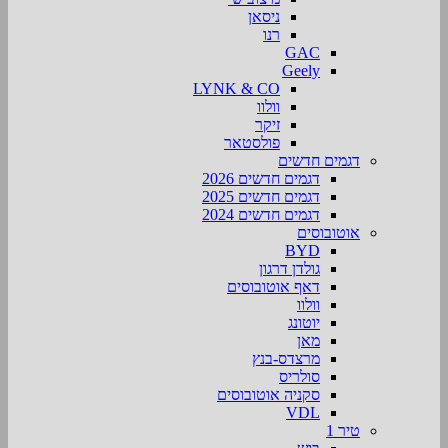
ניסאן
רנו
GAC
Geely
LYNK & CO
וולוו
זיקר
פולסטאר
דגמים חדשים
דגמים חדשים 2026
דגמים חדשים 2025
דגמים חדשים 2024
אוטובוסים
BYD
גולדן דרגון
דאף אוטובוסים
וולוו
יוטונג
מאן
מרצדס-בנץ
סולריס
סקניה אוטובוסים
VDL
טיר 1