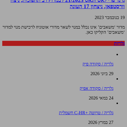
גרנד פרי לאס ווגאס 21/2023 / במרוץ רב תהפוכות, ניצח
וורסטפאן, ניצחון 17 העונה
19 בנובמבר 2023
מדור ‘משאבים’ אינו נכלל במנוי לשאר מדורי אוטוניוז לרכישת מנוי למדור
‘משאבים’ הקליקו כאן.
גלריות
גלריה / סקודה פיק
29 ביוני 2026
גלריה / סקודה אפיק
24 במאי 2026
גלריה / טויוטה +C-HR חשמלית
27 במרץ 2026