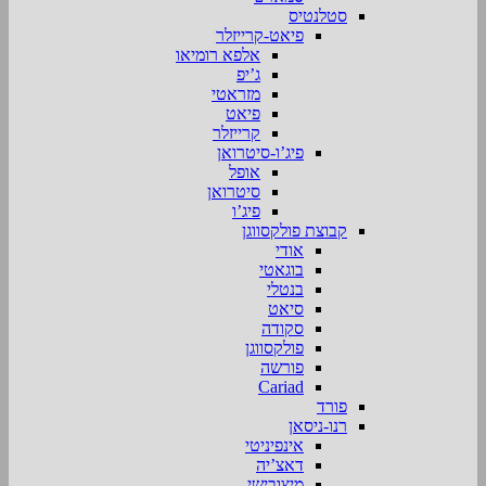
סטלנטיס
פיאט-קרייזלר
אלפא רומיאו
ג’יפ
מזראטי
פיאט
קרייזלר
פיג’ו-סיטרואן
אופל
סיטרואן
פיג’ו
קבוצת פולקסווגן
אודי
בוגאטי
בנטלי
סיאט
סקודה
פולקסווגן
פורשה
Cariad
פורד
רנו-ניסאן
אינפיניטי
דאצ’יה
מיצובישי