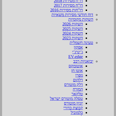
דו”ח מסירות 2018
דו”ח מסירות 2017
דו”חות מסירות 2016
דוח חודשי מסירות משאיות
השקות מקומיות
השקות 2026
השקות 2025
השקות 2024
השקות 2023
טעינה חשמלית
אפקון
ג’ינרג’י
EV-edge
יבואניות רכב
אוטומקס
אוטו חן
גזפרו
דלהום
דלק מוטורס
המזרח
טלקאר
טסלה מוטורס ישראל
יוניון מוטורס
קבוצת כדורי
כלמוביל