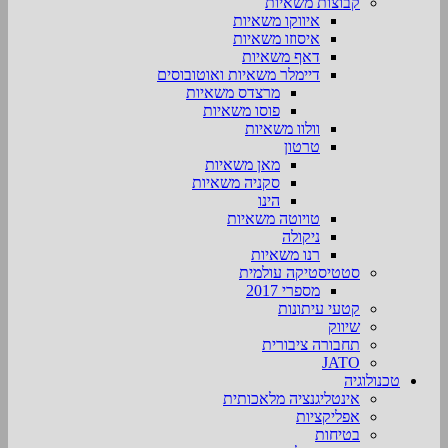
קבוצות משאיות
איווקו משאיות
איסוזו משאיות
דאף משאיות
דיימלר משאיות ואוטובוסים
מרצדס משאיות
פוסו משאיות
וולוו משאיות
טרטון
מאן משאיות
סקניה משאיות
הינו
טויוטה משאיות
ניקולה
רנו משאיות
סטטיסטיקה עולמית
מספרי 2017
קטעי עיתונות
שיווק
תחבורה ציבורית
JATO
טכנולוגיה
אינטליגנציה מלאכותית
אפליקציות
בטיחות