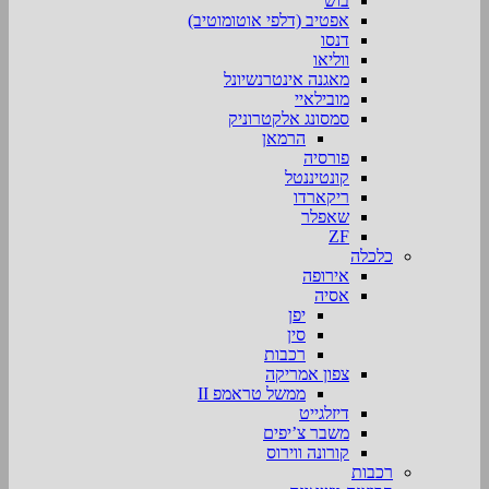
בוש
אפטיב (דלפי אוטומוטיב)
דנסו
ווליאו
מאגנה אינטרנשיונל
מובילאיי
סמסונג אלקטרוניק
הרמאן
פורסיה
קונטיננטל
ריקארדו
שאפלר
ZF
כלכלה
אירופה
אסיה
יפן
סין
רכבות
צפון אמריקה
ממשל טראמפ II
דיזלגייט
משבר צ’יפים
קורונה ווירוס
רכבות