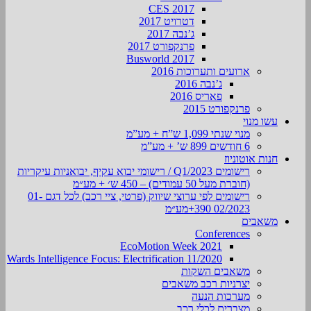
CES 2017
דטרויט 2017
ג’נבה 2017
פרנקפורט 2017
Busworld 2017
ארועים ותערוכות 2016
ג’נבה 2016
פאריס 2016
פרנקפורט 2015
עשו מנוי
מנוי שנתי 1,099 ש”ח + מע”מ
6 חודשים 899 ש’ + מע”מ
חנות אוטוניוז
רישומים Q1/2023 / רישומי יבוא עקיף, יבואניות עיקריות
(חוברת מעל 50 עמודים) – 450 ש׳ + מע״מ
רישומים לפי ערוצי שיווק (פרטי, ציי רכב) לכל דגם 01-
02/2023 390+מע״מ
משאבים
Conferences
EcoMotion Week 2021
Wards Intelligence Focus: Electrification 11/2020
משאבים השקות
יצרניות רכב משאבים
מערכות הנעה
מצברים לכלי רכב