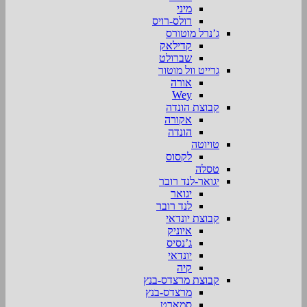
מיני
רולס-רויס
ג’נרל מוטורס
קדילאק
שברולט
גרייט וול מוטור
אורה
Wey
קבוצת הונדה
אקורה
הונדה
טויוטה
לקסוס
טסלה
יגואר-לנד רובר
יגואר
לנד רובר
קבוצת יונדאי
איוניק
ג’נסיס
יונדאי
קיה
קבוצת מרצדס-בנץ
מרצדס-בנץ
סמארט