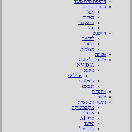
הדפסת תלת מימד
חברות הייטק
אפל
באיידו
בלאקברי
גוגל
חיישנים
ליידאר
רדאר
מצלמות
טעינה
מוליכים למחצה
NVIDIA
אינטל
מובילאיי
קואלקום
רנסאס
מחקרים
מיפוי
נהיגה אוטונומית
אוקסבוטיקה
אורורה
ארגו AI
ואיימו
טוסימפל