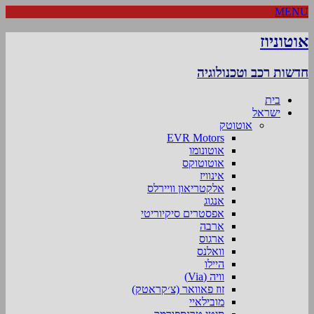
MENU
אוטוניוז
חדשות רכב וטכנולוגיה
בית
ישראל
אוטוטק
EVR Motors
אוטונומו
אוטוטוקס
אינוויז
אלקטריאון וויירלס
אנגוג
אפסטרים סיקיוריטי
ארבה
ארגוס
וואלנס
היילו
וויה (Via)
זוז פאוואר (צ׳קראטק)
מובילאיי