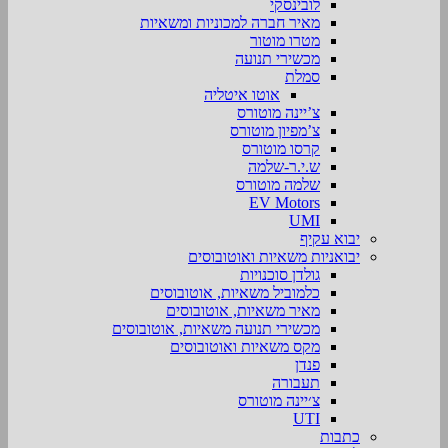
לובינסקי
מאיר חברה למכוניות ומשאיות
מטרו מוטור
מכשירי תנועה
סמלת
אוטו איטליה
צ’יינה מוטורס
צ’מפיון מוטורס
קרסו מוטורס
ש.י.ר-שלמה
שלמה מוטורס
EV Motors
UMI
יבוא עקיף
יבואניות משאיות ואוטובוסים
גולדן סוכנויות
כלמוביל משאיות, אוטובוסים
מאיר משאיות, אוטובוסים
מכשירי תנועה משאיות, אוטובוסים
מקס משאיות ואוטובוסים
פנדן
תעבורה
צ׳יינה מוטורס
UTI
כתבות