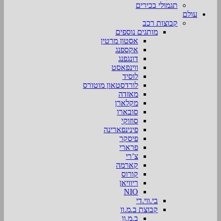
תגמולי בכירים
עולם
קבוצות רכב
מותגים נוספים
אסטון מרטין
אקספנג
דונגפנג
ווינפאסט
לוסיד
לורדסטאון מוטורס
מאזדה
מקלארן
סובארו
סוזוקי
פינינפארינה
פיסקר
פרארי
צ’רי
קארמה
קורוס
ריוויאן
NIO
בי.ווי.די
קבוצת ב.מ.וו
ב.מ.וו