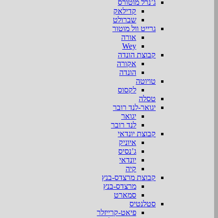
ג’נרל מוטורס
קדילאק
שברולט
גרייט וול מוטור
אורה
Wey
קבוצת הונדה
אקורה
הונדה
טויוטה
לקסוס
טסלה
יגואר-לנד רובר
יגואר
לנד רובר
קבוצת יונדאי
איוניק
ג’נסיס
יונדאי
קיה
קבוצת מרצדס-בנץ
מרצדס-בנץ
סמארט
סטלנטיס
פיאט-קרייזלר