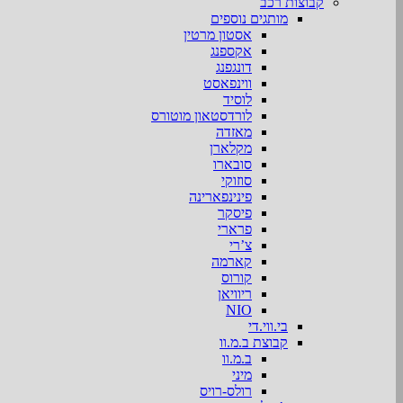
קבוצות רכב
מותגים נוספים
אסטון מרטין
אקספנג
דונגפנג
ווינפאסט
לוסיד
לורדסטאון מוטורס
מאזדה
מקלארן
סובארו
סוזוקי
פינינפארינה
פיסקר
פרארי
צ’רי
קארמה
קורוס
ריוויאן
NIO
בי.ווי.די
קבוצת ב.מ.וו
ב.מ.וו
מיני
רולס-רויס