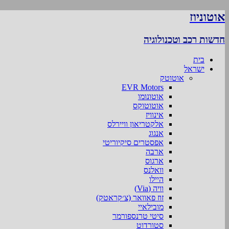
אוטוניוז
חדשות רכב וטכנולוגיה
בית
ישראל
אוטוטק
EVR Motors
אוטונומו
אוטוטוקס
אינוויז
אלקטריאון וויירלס
אנגוג
אפסטרים סיקיוריטי
ארבה
ארגוס
וואלנס
היילו
וויה (Via)
זוז פאוואר (צ׳קראטק)
מובילאיי
סיטי טרנספורמר
סטורדוט