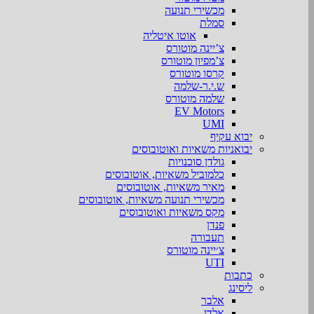
מכשירי תנועה
סמלת
אוטו איטליה
צ’יינה מוטורס
צ’מפיון מוטורס
קרסו מוטורס
ש.י.ר-שלמה
שלמה מוטורס
EV Motors
UMI
יבוא עקיף
יבואניות משאיות ואוטובוסים
גולדן סוכנויות
כלמוביל משאיות, אוטובוסים
מאיר משאיות, אוטובוסים
מכשירי תנועה משאיות, אוטובוסים
מקס משאיות ואוטובוסים
פנדן
תעבורה
צ׳יינה מוטורס
UTI
כתבות
ליסינג
אלבר
אלדן