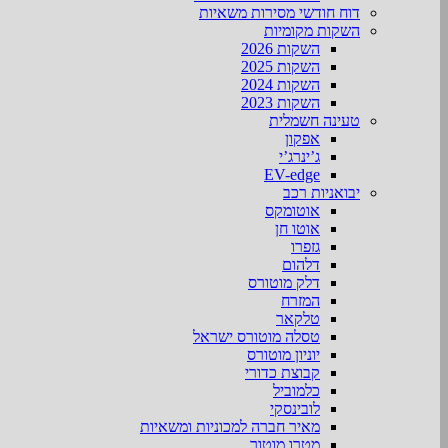
דוח חודשי מסירות משאיות
השקות מקומיות
השקות 2026
השקות 2025
השקות 2024
השקות 2023
טעינה חשמלית
אפקון
ג’ינרג’י
EV-edge
יבואניות רכב
אוטומקס
אוטו חן
גזפרו
דלהום
דלק מוטורס
המזרח
טלקאר
טסלה מוטורס ישראל
יוניון מוטורס
קבוצת כדורי
כלמוביל
לובינסקי
מאיר חברה למכוניות ומשאיות
מטרו מוטור