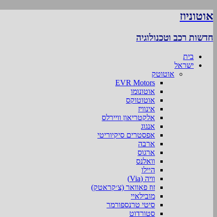
אוטוניוז
חדשות רכב וטכנולוגיה
בית
ישראל
אוטוטק
EVR Motors
אוטונומו
אוטוטוקס
אינוויז
אלקטריאון וויירלס
אנגוג
אפסטרים סיקיוריטי
ארבה
ארגוס
וואלנס
היילו
וויה (Via)
זוז פאוואר (צ׳קראטק)
מובילאיי
סיטי טרנספורמר
סטורדוט