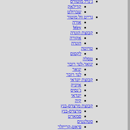
ג’נרל מוטורס
קדילאק
שברולט
גרייט וול מוטור
אורה
Wey
קבוצת הונדה
אקורה
הונדה
טויוטה
לקסוס
טסלה
יגואר-לנד רובר
יגואר
לנד רובר
קבוצת יונדאי
איוניק
ג’נסיס
יונדאי
קיה
קבוצת מרצדס-בנץ
מרצדס-בנץ
סמארט
סטלנטיס
פיאט-קרייזלר