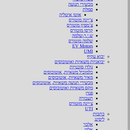
מכשירי תנועה
סמלת
אוטו איטליה
צ’יינה מוטורס
צ’מפיון מוטורס
קרסו מוטורס
ש.י.ר-שלמה
שלמה מוטורס
EV Motors
UMI
יבוא עקיף
יבואניות משאיות ואוטובוסים
גולדן סוכנויות
כלמוביל משאיות, אוטובוסים
מאיר משאיות, אוטובוסים
מכשירי תנועה משאיות, אוטובוסים
מקס משאיות ואוטובוסים
פנדן
תעבורה
צ׳יינה מוטורס
UTI
כתבות
ליסינג
אלבר
אלדן