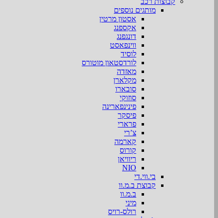
קבוצות רכב
מותגים נוספים
אסטון מרטין
אקספנג
דונגפנג
ווינפאסט
לוסיד
לורדסטאון מוטורס
מאזדה
מקלארן
סובארו
סוזוקי
פינינפארינה
פיסקר
פרארי
צ’רי
קארמה
קורוס
ריוויאן
NIO
בי.ווי.די
קבוצת ב.מ.וו
ב.מ.וו
מיני
רולס-רויס