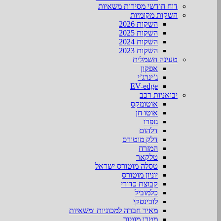
דוח חודשי מסירות משאיות
השקות מקומיות
השקות 2026
השקות 2025
השקות 2024
השקות 2023
טעינה חשמלית
אפקון
ג’ינרג’י
EV-edge
יבואניות רכב
אוטומקס
אוטו חן
גזפרו
דלהום
דלק מוטורס
המזרח
טלקאר
טסלה מוטורס ישראל
יוניון מוטורס
קבוצת כדורי
כלמוביל
לובינסקי
מאיר חברה למכוניות ומשאיות
מטרו מוטור