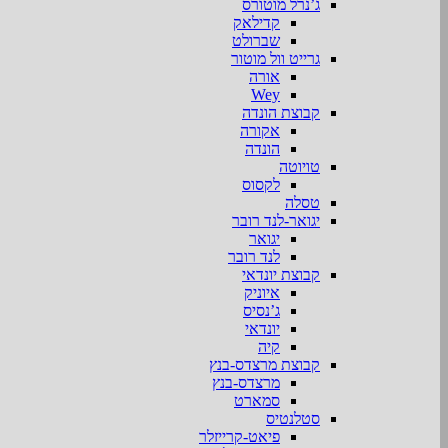
ג’נרל מוטורס
קדילאק
שברולט
גרייט וול מוטור
אורה
Wey
קבוצת הונדה
אקורה
הונדה
טויוטה
לקסוס
טסלה
יגואר-לנד רובר
יגואר
לנד רובר
קבוצת יונדאי
איוניק
ג’נסיס
יונדאי
קיה
קבוצת מרצדס-בנץ
מרצדס-בנץ
סמארט
סטלנטיס
פיאט-קרייזלר