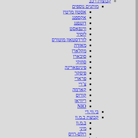
קבוצות רכב
מותגים נוספים
אסטון מרטין
אקספנג
דונגפנג
ווינפאסט
לוסיד
לורדסטאון מוטורס
מאזדה
מקלארן
סובארו
סוזוקי
פינינפארינה
פיסקר
פרארי
צ’רי
קארמה
קורוס
ריוויאן
NIO
בי.ווי.די
קבוצת ב.מ.וו
ב.מ.וו
מיני
רולס-רויס