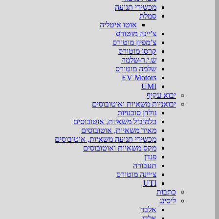
מכשירי תנועה
סמלת
אוטו איטליה
צ’יינה מוטורס
צ’מפיון מוטורס
קרסו מוטורס
ש.י.ר-שלמה
שלמה מוטורס
EV Motors
UMI
יבוא עקיף
יבואניות משאיות ואוטובוסים
גולדן סוכנויות
כלמוביל משאיות, אוטובוסים
מאיר משאיות, אוטובוסים
מכשירי תנועה משאיות, אוטובוסים
מקס משאיות ואוטובוסים
פנדן
תעבורה
צ׳יינה מוטורס
UTI
כתבות
ליסינג
אלבר
אלדן