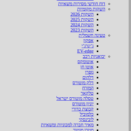
דוח חודשי מסירות משאיות
השקות מקומיות
השקות 2026
השקות 2025
השקות 2024
השקות 2023
טעינה חשמלית
אפקון
ג’ינרג’י
EV-edge
יבואניות רכב
אוטומקס
אוטו חן
גזפרו
דלהום
דלק מוטורס
המזרח
טלקאר
טסלה מוטורס ישראל
יוניון מוטורס
קבוצת כדורי
כלמוביל
לובינסקי
מאיר חברה למכוניות ומשאיות
מטרו מוטור