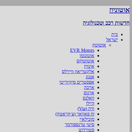
אוטוניוז
חדשות רכב וטכנולוגיה
בית
ישראל
אוטוטק
EVR Motors
אוטונומו
אוטוטוקס
אינוויז
אלקטריאון וויירלס
אנגוג
אפסטרים סיקיוריטי
ארבה
ארגוס
וואלנס
היילו
וויה (Via)
זוז פאוואר (צ׳קראטק)
מובילאיי
סיטי טרנספורמר
סטורדוט