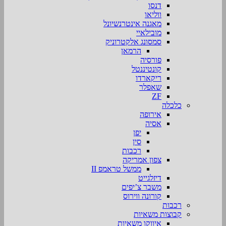
דנסו
ווליאו
מאגנה אינטרנשיונל
מובילאיי
סמסונג אלקטרוניק
הרמאן
פורסיה
קונטיננטל
ריקארדו
שאפלר
ZF
כלכלה
אירופה
אסיה
יפן
סין
רכבות
צפון אמריקה
ממשל טראמפ II
דיזלגייט
משבר צ’יפים
קורונה ווירוס
רכבות
קבוצות משאיות
איווקו משאיות