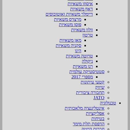
איסוזו משאיות
דאף משאיות
דיימלר משאיות ואוטובוסים
מרצדס משאיות
פוסו משאיות
וולוו משאיות
טרטון
מאן משאיות
סקניה משאיות
הינו
טויוטה משאיות
ניקולה
רנו משאיות
סטטיסטיקה עולמית
מספרי 2017
קטעי עיתונות
שיווק
תחבורה ציבורית
JATO
טכנולוגיה
אינטליגנציה מלאכותית
אפליקציות
בטיחות
הדפסת תלת מימד
חברות הייטק