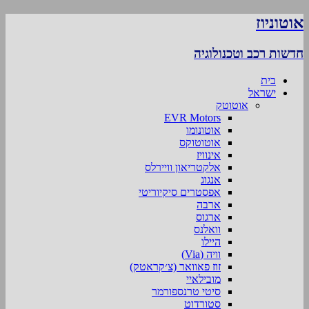
אוטוניוז
חדשות רכב וטכנולוגיה
בית
ישראל
אוטוטק
EVR Motors
אוטונומו
אוטוטוקס
אינוויז
אלקטריאון וויירלס
אנגוג
אפסטרים סיקיוריטי
ארבה
ארגוס
וואלנס
היילו
וויה (Via)
זוז פאוואר (צ׳קראטק)
מובילאיי
סיטי טרנספורמר
סטורדוט