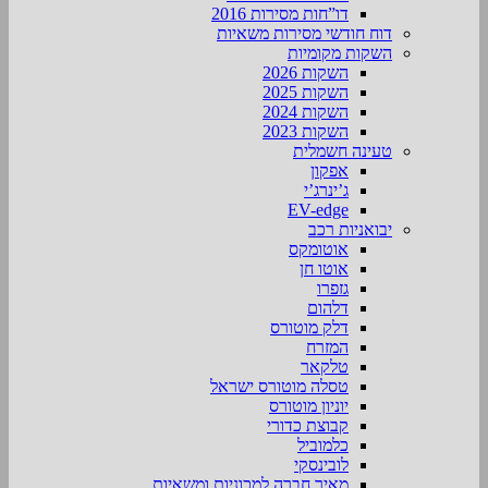
דו”חות מסירות 2016
דוח חודשי מסירות משאיות
השקות מקומיות
השקות 2026
השקות 2025
השקות 2024
השקות 2023
טעינה חשמלית
אפקון
ג’ינרג’י
EV-edge
יבואניות רכב
אוטומקס
אוטו חן
גזפרו
דלהום
דלק מוטורס
המזרח
טלקאר
טסלה מוטורס ישראל
יוניון מוטורס
קבוצת כדורי
כלמוביל
לובינסקי
מאיר חברה למכוניות ומשאיות