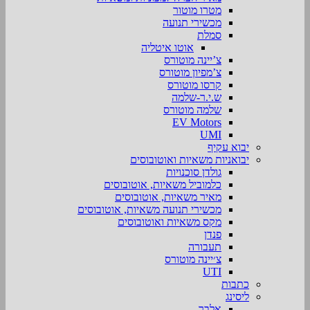
מטרו מוטור
מכשירי תנועה
סמלת
אוטו איטליה
צ’יינה מוטורס
צ’מפיון מוטורס
קרסו מוטורס
ש.י.ר-שלמה
שלמה מוטורס
EV Motors
UMI
יבוא עקיף
יבואניות משאיות ואוטובוסים
גולדן סוכנויות
כלמוביל משאיות, אוטובוסים
מאיר משאיות, אוטובוסים
מכשירי תנועה משאיות, אוטובוסים
מקס משאיות ואוטובוסים
פנדן
תעבורה
צ׳יינה מוטורס
UTI
כתבות
ליסינג
אלבר