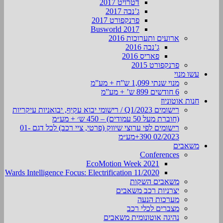
דטרויט 2017
ג’נבה 2017
פרנקפורט 2017
Busworld 2017
ארועים ותערוכות 2016
ג’נבה 2016
פאריס 2016
פרנקפורט 2015
עשו מנוי
מנוי שנתי 1,099 ש”ח + מע”מ
6 חודשים 899 ש’ + מע”מ
חנות אוטוניוז
רישומים Q1/2023 / רישומי יבוא עקיף, יבואניות עיקריות
(חוברת מעל 50 עמודים) – 450 ש׳ + מע״מ
רישומים לפי ערוצי שיווק (פרטי, ציי רכב) לכל דגם 01-
02/2023 390+מע״מ
משאבים
Conferences
EcoMotion Week 2021
Wards Intelligence Focus: Electrification 11/2020
משאבים השקות
יצרניות רכב משאבים
מערכות הנעה
מצברים לכלי רכב
נהיגה אוטונומית משאבים