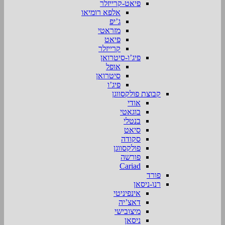
פיאט-קרייזלר
אלפא רומיאו
ג’יפ
מזראטי
פיאט
קרייזלר
פיג’ו-סיטרואן
אופל
סיטרואן
פיג’ו
קבוצת פולקסווגן
אודי
בוגאטי
בנטלי
סיאט
סקודה
פולקסווגן
פורשה
Cariad
פורד
רנו-ניסאן
אינפיניטי
דאצ’יה
מיצובישי
ניסאן