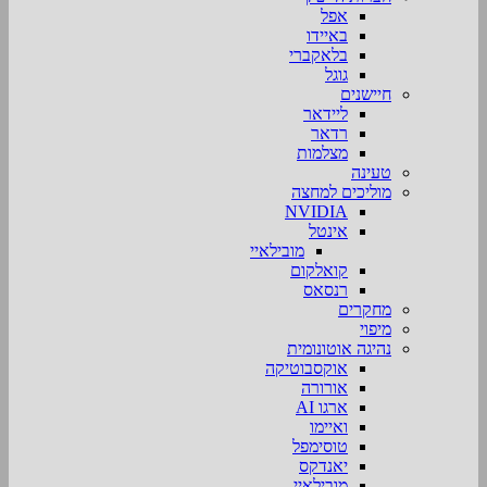
אפל
באיידו
בלאקברי
גוגל
חיישנים
ליידאר
רדאר
מצלמות
טעינה
מוליכים למחצה
NVIDIA
אינטל
מובילאיי
קואלקום
רנסאס
מחקרים
מיפוי
נהיגה אוטונומית
אוקסבוטיקה
אורורה
ארגו AI
ואיימו
טוסימפל
יאנדקס
מובילאיי