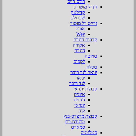
רולס-רויס
ג’נרל מוטורס
קדילאק
שברולט
גרייט וול מוטור
אורה
Wey
קבוצת הונדה
אקורה
הונדה
טויוטה
לקסוס
טסלה
יגואר-לנד רובר
יגואר
לנד רובר
קבוצת יונדאי
איוניק
ג’נסיס
יונדאי
קיה
קבוצת מרצדס-בנץ
מרצדס-בנץ
סמארט
סטלנטיס