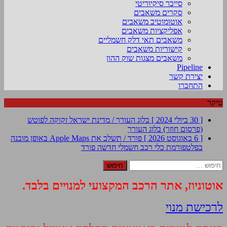
סייבר סיקיוריטי
סקרים משאבים
אוטומוטיב משאבים
אפליקציות משאבים
משאבים תאי דלק חשמליים
קישוריות משאבים
משאבים מצגות שוק ההון
Pipeline
יצירת קשר
התחברו
טיקר
[ 30 ביולי 2024 ]
בלוג העורך / מדינת ישראל זקוקה לפוטש
(פרסום חוזר)
בלוג העורך
[ 6 באוגוסט 2026 ]
פורד / תשלב את Apple Maps באופן מובנה
בפלטפורמת כלי רכב חשמלי חדשה
פורד
חיפוש:
אוטוניוז, אתר הרכב המקצועי למנויים בלבד.
לרכישת מנוי