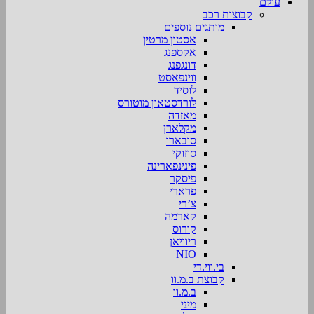
עולם
קבוצות רכב
מותגים נוספים
אסטון מרטין
אקספנג
דונגפנג
ווינפאסט
לוסיד
לורדסטאון מוטורס
מאזדה
מקלארן
סובארו
סוזוקי
פינינפארינה
פיסקר
פרארי
צ’רי
קארמה
קורוס
ריוויאן
NIO
בי.ווי.די
קבוצת ב.מ.וו
ב.מ.וו
מיני