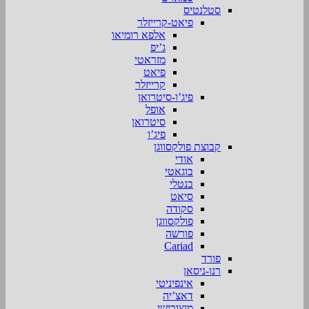
סטלנטיס
פיאט-קרייזלר
אלפא רומיאו
ג’יפ
מזראטי
פיאט
קרייזלר
פיג’ו-סיטרואן
אופל
סיטרואן
פיג’ו
קבוצת פולקסווגן
אודי
בוגאטי
בנטלי
סיאט
סקודה
פולקסווגן
פורשה
Cariad
פורד
רנו-ניסאן
אינפיניטי
דאצ’יה
מיצובישי