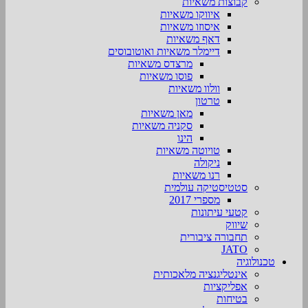
קבוצות משאיות
איווקו משאיות
איסוזו משאיות
דאף משאיות
דיימלר משאיות ואוטובוסים
מרצדס משאיות
פוסו משאיות
וולוו משאיות
טרטון
מאן משאיות
סקניה משאיות
הינו
טויוטה משאיות
ניקולה
רנו משאיות
סטטיסטיקה עולמית
מספרי 2017
קטעי עיתונות
שיווק
תחבורה ציבורית
JATO
טכנולוגיה
אינטליגנציה מלאכותית
אפליקציות
בטיחות