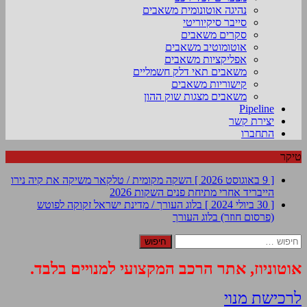
נהיגה אוטונומית משאבים
סייבר סיקיוריטי
סקרים משאבים
אוטומוטיב משאבים
אפליקציות משאבים
משאבים תאי דלק חשמליים
קישוריות משאבים
משאבים מצגות שוק ההון
Pipeline
יצירת קשר
התחברו
טיקר
[ 9 באוגוסט 2026 ]
השקה מקומית / טלקאר משיקה את קיה נירו
הייבריד אחרי מתיחת פנים
השקות 2026
[ 30 ביולי 2024 ]
בלוג העורך / מדינת ישראל זקוקה לפוטש
(פרסום חוזר)
בלוג העורך
חיפוש:
אוטוניוז, אתר הרכב המקצועי למנויים בלבד.
לרכישת מנוי