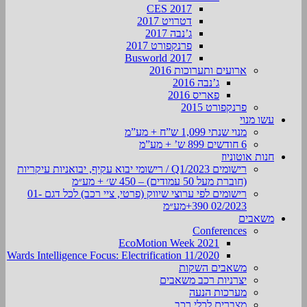
CES 2017
דטרויט 2017
ג’נבה 2017
פרנקפורט 2017
Busworld 2017
ארועים ותערוכות 2016
ג’נבה 2016
פאריס 2016
פרנקפורט 2015
עשו מנוי
מנוי שנתי 1,099 ש”ח + מע”מ
6 חודשים 899 ש’ + מע”מ
חנות אוטוניוז
רישומים Q1/2023 / רישומי יבוא עקיף, יבואניות עיקריות
(חוברת מעל 50 עמודים) – 450 ש׳ + מע״מ
רישומים לפי ערוצי שיווק (פרטי, ציי רכב) לכל דגם 01-
02/2023 390+מע״מ
משאבים
Conferences
EcoMotion Week 2021
Wards Intelligence Focus: Electrification 11/2020
משאבים השקות
יצרניות רכב משאבים
מערכות הנעה
מצברים לכלי רכב