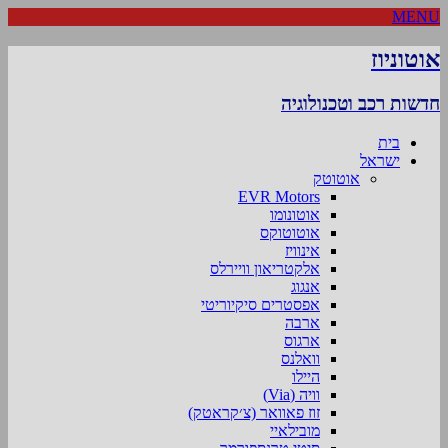
MENU
אוטוניוז
חדשות רכב וטכנולוגיה
בית
ישראל
אוטוטק
EVR Motors
אוטונומו
אוטוטוקס
אינוויז
אלקטריאון וויירלס
אנגוג
אפסטרים סיקיוריטי
ארבה
ארגוס
וואלנס
היילו
וויה (Via)
זוז פאוואר (צ׳קראטק)
מובילאיי