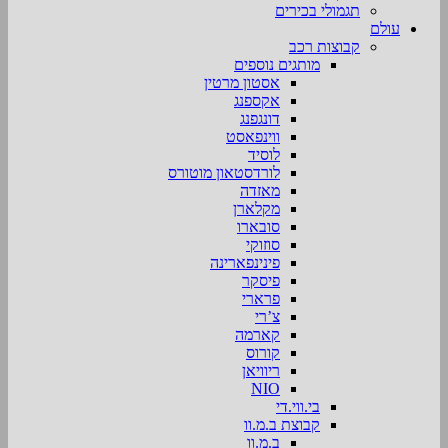
תגמולי בכירים
עולם
קבוצות רכב
מותגים נוספים
אסטון מרטין
אקספנג
דונגפנג
ווינפאסט
לוסיד
לורדסטאון מוטורס
מאזדה
מקלארן
סובארו
סוזוקי
פינינפארינה
פיסקר
פרארי
צ’רי
קארמה
קורוס
ריוויאן
NIO
בי.ווי.די
קבוצת ב.מ.וו
ב.מ.וו