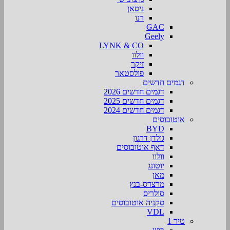
ניסאן
רנו
GAC
Geely
LYNK & CO
וולוו
זיקר
פולסטאר
דגמים חדשים
דגמים חדשים 2026
דגמים חדשים 2025
דגמים חדשים 2024
אוטובוסים
BYD
גולדן דרגון
דאף אוטובוסים
וולוו
יוטונג
מאן
מרצדס-בנץ
סולריס
סקניה אוטובוסים
VDL
טיר 1