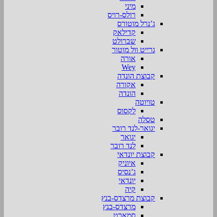
מיני
רולס-רויס
ג’נרל מוטורס
קדילאק
שברולט
גרייט וול מוטור
אורה
Wey
קבוצת הונדה
אקורה
הונדה
טויוטה
לקסוס
טסלה
יגואר-לנד רובר
יגואר
לנד רובר
קבוצת יונדאי
איוניק
ג’נסיס
יונדאי
קיה
קבוצת מרצדס-בנץ
מרצדס-בנץ
סמארט