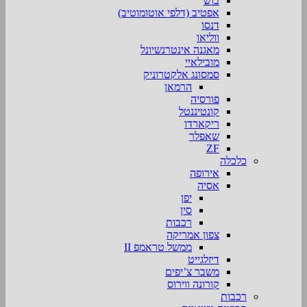
בוש
אפטיב (דלפי אוטומוטיב)
דנסו
ווליאו
מאגנה אינטרנשיונל
מובילאיי
סמסונג אלקטרוניק
הרמאן
פורסיה
קונטיננטל
ריקארדו
שאפלר
ZF
כלכלה
אירופה
אסיה
יפן
סין
רכבות
צפון אמריקה
ממשל טראמפ II
דיזלגייט
משבר צ’יפים
קורונה ווירוס
רכבות