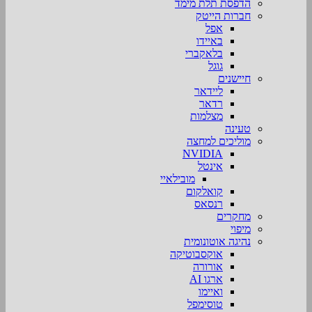
הדפסת תלת מימד
חברות הייטק
אפל
באיידו
בלאקברי
גוגל
חיישנים
ליידאר
רדאר
מצלמות
טעינה
מוליכים למחצה
NVIDIA
אינטל
מובילאיי
קואלקום
רנסאס
מחקרים
מיפוי
נהיגה אוטונומית
אוקסבוטיקה
אורורה
ארגו AI
ואיימו
טוסימפל