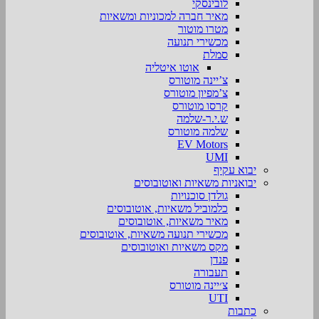
לובינסקי
מאיר חברה למכוניות ומשאיות
מטרו מוטור
מכשירי תנועה
סמלת
אוטו איטליה
צ’יינה מוטורס
צ’מפיון מוטורס
קרסו מוטורס
ש.י.ר-שלמה
שלמה מוטורס
EV Motors
UMI
יבוא עקיף
יבואניות משאיות ואוטובוסים
גולדן סוכנויות
כלמוביל משאיות, אוטובוסים
מאיר משאיות, אוטובוסים
מכשירי תנועה משאיות, אוטובוסים
מקס משאיות ואוטובוסים
פנדן
תעבורה
צ׳יינה מוטורס
UTI
כתבות