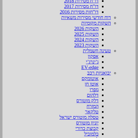
דו”ח מסירות 2018
דו”ח מסירות 2017
דו”חות מסירות 2016
דוח חודשי מסירות משאיות
השקות מקומיות
השקות 2026
השקות 2025
השקות 2024
השקות 2023
טעינה חשמלית
אפקון
ג’ינרג’י
EV-edge
יבואניות רכב
אוטומקס
אוטו חן
גזפרו
דלהום
דלק מוטורס
המזרח
טלקאר
טסלה מוטורס ישראל
יוניון מוטורס
קבוצת כדורי
כלמוביל