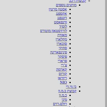
קבוצות רכב
מותגים נוספים
אסטון מרטין
אקספנג
דונגפנג
ווינפאסט
לוסיד
לורדסטאון מוטורס
מאזדה
מקלארן
סובארו
סוזוקי
פינינפארינה
פיסקר
פרארי
צ’רי
קארמה
קורוס
ריוויאן
NIO
בי.ווי.די
קבוצת ב.מ.וו
ב.מ.וו
מיני
רולס-רויס