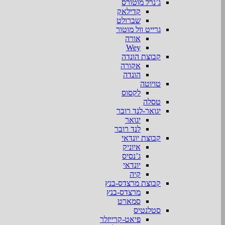
ג’נרל מוטורס
קדילאק
שברולט
גרייט וול מוטור
אורה
Wey
קבוצת הונדה
אקורה
הונדה
טויוטה
לקסוס
טסלה
יגואר-לנד רובר
יגואר
לנד רובר
קבוצת יונדאי
איוניק
ג’נסיס
יונדאי
קיה
קבוצת מרצדס-בנץ
מרצדס-בנץ
סמארט
סטלנטיס
פיאט-קרייזלר