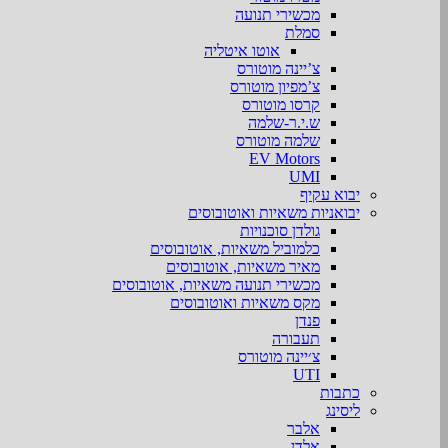
מכשירי תנועה
סמלת
אוטו איטליה
צ’יינה מוטורס
צ’מפיון מוטורס
קרסו מוטורס
ש.י.ר-שלמה
שלמה מוטורס
EV Motors
UMI
יבוא עקיף
יבואניות משאיות ואוטובוסים
גולדן סוכנויות
כלמוביל משאיות, אוטובוסים
מאיר משאיות, אוטובוסים
מכשירי תנועה משאיות, אוטובוסים
מקס משאיות ואוטובוסים
פנדן
תעבורה
צ׳יינה מוטורס
UTI
כתבות
ליסינג
אלבר
אלדן