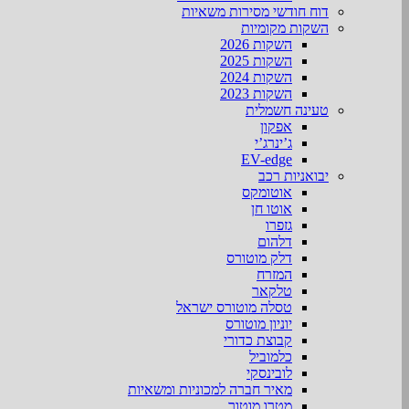
דוח חודשי מסירות משאיות
השקות מקומיות
השקות 2026
השקות 2025
השקות 2024
השקות 2023
טעינה חשמלית
אפקון
ג’ינרג’י
EV-edge
יבואניות רכב
אוטומקס
אוטו חן
גזפרו
דלהום
דלק מוטורס
המזרח
טלקאר
טסלה מוטורס ישראל
יוניון מוטורס
קבוצת כדורי
כלמוביל
לובינסקי
מאיר חברה למכוניות ומשאיות
מטרו מוטור