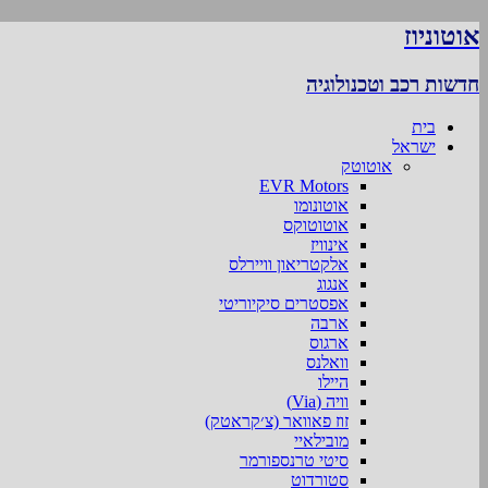
אוטוניוז
חדשות רכב וטכנולוגיה
בית
ישראל
אוטוטק
EVR Motors
אוטונומו
אוטוטוקס
אינוויז
אלקטריאון וויירלס
אנגוג
אפסטרים סיקיוריטי
ארבה
ארגוס
וואלנס
היילו
וויה (Via)
זוז פאוואר (צ׳קראטק)
מובילאיי
סיטי טרנספורמר
סטורדוט