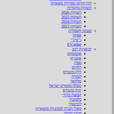
דוח חודשי מסירות משאיות
השקות מקומיות
השקות 2026
השקות 2025
השקות 2024
השקות 2023
טעינה חשמלית
אפקון
ג’ינרג’י
EV-edge
יבואניות רכב
אוטומקס
אוטו חן
גזפרו
דלהום
דלק מוטורס
המזרח
טלקאר
טסלה מוטורס ישראל
יוניון מוטורס
קבוצת כדורי
כלמוביל
לובינסקי
מאיר חברה למכוניות ומשאיות
מטרו מוטור