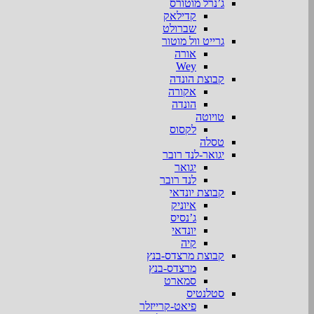
ג’נרל מוטורס
קדילאק
שברולט
גרייט וול מוטור
אורה
Wey
קבוצת הונדה
אקורה
הונדה
טויוטה
לקסוס
טסלה
יגואר-לנד רובר
יגואר
לנד רובר
קבוצת יונדאי
איוניק
ג’נסיס
יונדאי
קיה
קבוצת מרצדס-בנץ
מרצדס-בנץ
סמארט
סטלנטיס
פיאט-קרייזלר