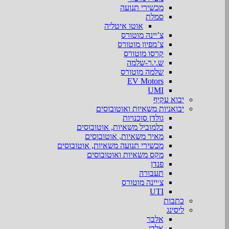
מכשירי תנועה
סמלת
אוטו איטליה
צ’יינה מוטורס
צ’מפיון מוטורס
קרסו מוטורס
ש.י.ר-שלמה
שלמה מוטורס
EV Motors
UMI
יבוא עקיף
יבואניות משאיות ואוטובוסים
גולדן סוכנויות
כלמוביל משאיות, אוטובוסים
מאיר משאיות, אוטובוסים
מכשירי תנועה משאיות, אוטובוסים
מקס משאיות ואוטובוסים
פנדן
תעבורה
צ׳יינה מוטורס
UTI
כתבות
ליסינג
אלבר
אלדן