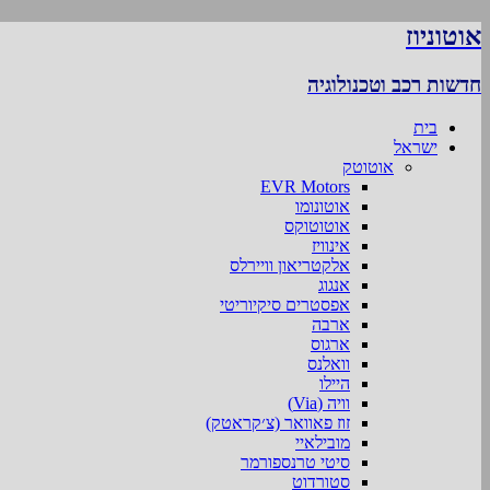
אוטוניוז
חדשות רכב וטכנולוגיה
בית
ישראל
אוטוטק
EVR Motors
אוטונומו
אוטוטוקס
אינוויז
אלקטריאון וויירלס
אנגוג
אפסטרים סיקיוריטי
ארבה
ארגוס
וואלנס
היילו
וויה (Via)
זוז פאוואר (צ׳קראטק)
מובילאיי
סיטי טרנספורמר
סטורדוט