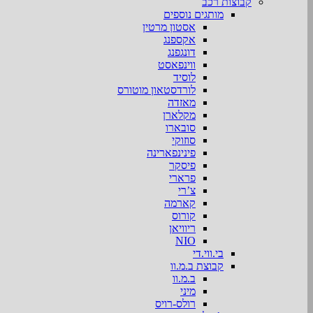
קבוצות רכב
מותגים נוספים
אסטון מרטין
אקספנג
דונגפנג
ווינפאסט
לוסיד
לורדסטאון מוטורס
מאזדה
מקלארן
סובארו
סוזוקי
פינינפארינה
פיסקר
פרארי
צ’רי
קארמה
קורוס
ריוויאן
NIO
בי.ווי.די
קבוצת ב.מ.וו
ב.מ.וו
מיני
רולס-רויס