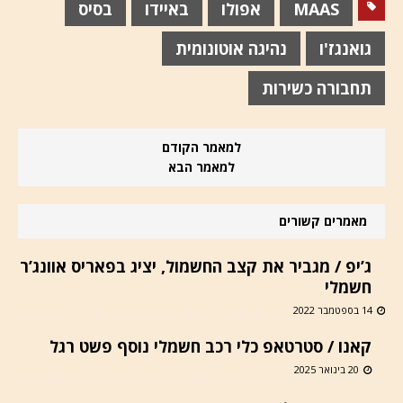
MAAS
אפולו
באיידו
בסיס
גואנגז'ו
נהיגה אוטונומית
תחבורה כשירות
למאמר הקודם
למאמר הבא
מאמרים קשורים
ג’יפ / מגביר את קצב החשמול, יציג בפאריס אוונג’ר
חשמלי
14 בספטמבר 2022
קאנו / סטרטאפ כלי רכב חשמלי נוסף פשט רגל
20 בינואר 2025